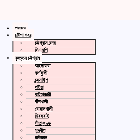
প্রচ্ছদ
চাঁটগা শহর
চট্টগ্রাম বন্দর
সিএমপি
বৃহত্তর চট্টগ্রাম
আনোয়ারা
কর্ণফুলী
চন্দনাইশ
পটিয়া
হাটহাজারী
বাঁশখালী
বোয়ালখালী
মিরসরাই
সীতাকুণ্ড
সন্দ্বীপ
রাউজান