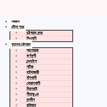
প্রচ্ছদ
চাঁটগা শহর
চট্টগ্রাম বন্দর
সিএমপি
বৃহত্তর চট্টগ্রাম
আনোয়ারা
কর্ণফুলী
চন্দনাইশ
পটিয়া
হাটহাজারী
বাঁশখালী
বোয়ালখালী
মিরসরাই
সীতাকুণ্ড
সন্দ্বীপ
রাউজান