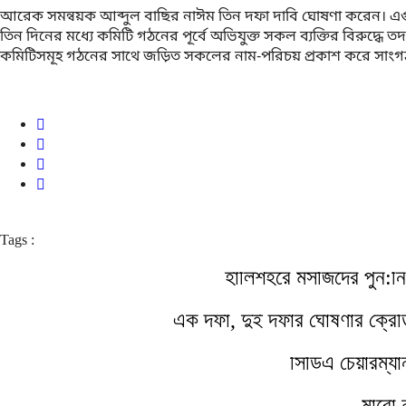
আরেক সমন্বয়ক আব্দুল বাছির নাঈম তিন দফা দাবি ঘোষণা করেন। এগু
তিন দিনের মধ্যে কমিটি গঠনের পূর্বে অভিযুক্ত সকল ব্যক্তির বিরুদ্ধে
কমিটিসমূহ গঠনের সাথে জড়িত সকলের নাম-পরিচয় প্রকাশ করে সাংগঠনি
Tags :
হালিশহরে মসজিদের পুন:নি
এক দফা, দুই দফার ঘোষণার ক্রেডিট 
সিডিএ চেয়ারম্য
মারো 