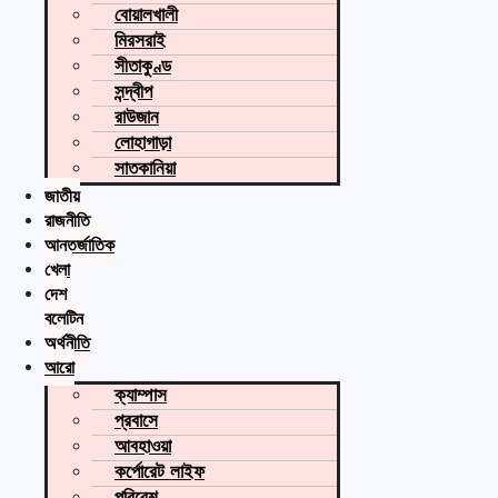
বোয়ালখালী
মিরসরাই
সীতাকুণ্ড
সন্দ্বীপ
রাউজান
লোহাগাড়া
সাতকানিয়া
জাতীয়
রাজনীতি
আন্তর্জাতিক
খেলা
দেশ
বুলেটিন
অর্থনীতি
আরো
ক্যাম্পাস
প্রবাসে
আবহাওয়া
কর্পোরেট লাইফ
পরিবেশ