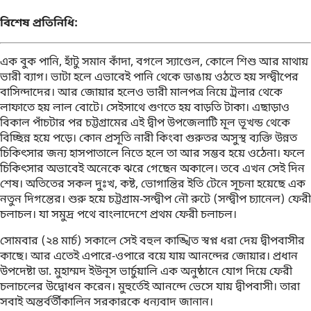
বিশেষ প্রতিনিধি:
এক বুক পানি, হাঁটু সমান কাঁদা, বগলে স্যাণ্ডেল, কোলে শিশু আর মাথায়
ভারী ব্যাগ। ভাটা হলে এভাবেই পানি থেকে ডাঙায় ওঠতে হয় সন্দ্বীপের
বাসিন্দাদের। আর জোয়ার হলেও ভারী মালপত্র নিয়ে ট্রলার থেকে
লাফাতে হয় লাল বোটে। সেইসাথে গুণতে হয় বাড়তি টাকা। এছাড়াও
বিকাল পাঁচটার পর চট্টগ্রামের এই দ্বীপ উপজেলাটি মূল ভূখন্ড থেকে
বিচ্ছিন্ন হয়ে পড়ে। কোন প্রসূতি নারী কিংবা গুরুতর অসুস্থ ব্যক্তি উন্নত
চিকিৎসার জন্য হাসপাতালে নিতে হলে তা আর সম্ভব হয়ে ওঠেনা। ফলে
চিকিৎসার অভাবেই অনেকে ঝরে গেছেন অকালে। তবে এখন সেই দিন
শেষ। অতিতের সকল দুঃখ, কষ্ট, ভোগান্তির ইতি টেনে সূচনা হয়েছে এক
নতুন দিগন্তের। শুরু হয়ে চট্টগ্রাম-সন্দ্বীপ নৌ রুটে (সন্দ্বীপ চ্যানেল) ফেরী
চলাচল। যা সমুদ্র পথে বাংলাদেশে প্রথম ফেরী চলাচল।
সোমবার (২৪ মার্চ) সকালে সেই বহুল কাঙ্খিত স্বপ্ন ধরা দেয় দ্বীপবাসীর
কাছে। আর এতেই এপারে-ওপারে বয়ে যায় আনন্দের জোয়ার। প্রধান
উপদেষ্টা ডা. মুহাম্মদ ইউনূস ভার্চুয়ালি এক অনুষ্ঠানে যোগ দিয়ে ফেরী
চলাচলের উদ্বোধন করেন। মুহুর্তেই আনন্দে ভেসে যায় দ্বীপবাসী। তারা
সবাই অন্তর্বর্তীকালিন সরকারকে ধন্যবাদ জানান।