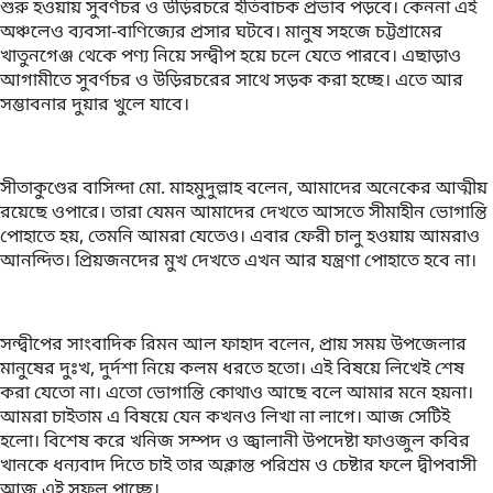
শুরু হওয়ায় সুবর্ণচর ও উড়িরচরে ইতিবাচক প্রভাব পড়বে। কেননা এই
অঞ্চলেও ব্যবসা-বাণিজ্যের প্রসার ঘটবে। মানুষ সহজে চট্টগ্রামের
খাতুনগেঞ্জ থেকে পণ্য নিয়ে সন্দ্বীপ হয়ে চলে যেতে পারবে। এছাড়াও
আগামীতে সুবর্ণচর ও উড়িরচরের সাথে সড়ক করা হচ্ছে। এতে আর
সম্ভাবনার দুয়ার খুলে যাবে।
সীতাকুণ্ডের বাসিন্দা মো. মাহমুদুল্লাহ বলেন, আমাদের অনেকের আত্মীয়
রয়েছে ওপারে। তারা যেমন আমাদের দেখতে আসতে সীমাহীন ভোগান্তি
পোহাতে হয়, তেমনি আমরা যেতেও। এবার ফেরী চালু হওয়ায় আমরাও
আনন্দিত। প্রিয়জনদের মুখ দেখতে এখন আর যন্ত্রণা পোহাতে হবে না।
সন্দ্বীপের সাংবাদিক রিমন আল ফাহাদ বলেন, প্রায় সময় উপজেলার
মানুষের দুঃখ, দুর্দশা নিয়ে কলম ধরতে হতো। এই বিষয়ে লিখেই শেষ
করা যেতো না। এতো ভোগান্তি কোথাও আছে বলে আমার মনে হয়না।
আমরা চাইতাম এ বিষয়ে যেন কখনও লিখা না লাগে। আজ সেটিই
হলো। বিশেষ করে খনিজ সম্পদ ও জ্বালানী উপদেষ্টা ফাওজুল কবির
খানকে ধন্যবাদ দিতে চাই তার অক্লান্ত পরিশ্রম ও চেষ্টার ফলে দ্বীপবাসী
আজ এই সুফল পাচ্ছে।