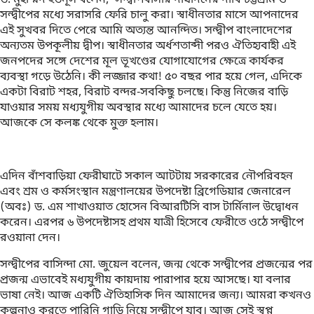
সন্দ্বীপের মধ্যে সরাসরি ফেরি চালু করা। স্বাধীনতার মাসে আপনাদের
এই সুখবর দিতে পেরে আমি অত্যন্ত আনন্দিত। সন্দ্বীপ বাংলাদেশের
অন্যতম উপকূলীয় দ্বীপ। স্বাধীনতার অর্ধশতাব্দী পরও ঐতিহ্যবাহী এই
জনপদের সঙ্গে দেশের মূল ভূখণ্ডের যোগাযোগের ক্ষেত্রে কার্যকর
ব্যবস্থা গড়ে উঠেনি। কী লজ্জার কথা! ৫০ বছর পার হয়ে গেল, এদিকে
একটা বিরাট শহর, বিরাট বন্দর-সবকিছু চলছে। কিন্তু নিজের বাড়ি
যাওয়ার সময় মধ্যযুগীয় অবস্থার মধ্যে আমাদের চলে যেতে হয়।
আজকে সে কলঙ্ক থেকে মুক্ত হলাম।
এদিন বাঁশবাড়িয়া ফেরীঘাটে সকাল আটটায় সরকারের নৌপরিবহন
এবং শ্রম ও কর্মসংস্থান মন্ত্রণালয়ের উপদেষ্টা ব্রিগেডিয়ার জেনারেল
(অবঃ) ড. এম শাখাওয়াত হোসেন বিআরটিসি বাস টার্মিনাল উদ্বোধন
করেন। এরপর ৬ উপদেষ্টাসহ প্রথম যাত্রী হিসেবে ফেরীতে ওঠে সন্দ্বীপে
রওয়ানা দেন।
সন্দ্বীপের বাসিন্দা মো. জুয়েল বলেন, জন্ম থেকে সন্দ্বীপের প্রজন্মের পর
প্রজন্ম এভাবেই মধ্যযুগীয় কায়দায় পারাপার হয়ে আসছে। যা বলার
ভাষা নেই। আজ একটি ঐতিহাসিক দিন আমাদের জন্য। আমরা কখনও
কল্পনাও করতে পারিনি গাড়ি নিয়ে সন্দ্বীপে যাব। আজ সেই স্বপ্ন