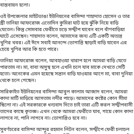
বাস্তবায়ন হলো।
ওই উপজেলার মাইটভাঙা ইউনিয়নের বাসিন্দা শাহাদাত হোসেন ও তার
স্ত্রী তানিয়া আফরোজ এতোদিন কুমিরা ঘাট হয়ে ঝুঁকি নিয়ে বাড়ি
যেতেন। কিন্তু সোমবার ফেরীতে চড়ে সন্দ্বীপ যাবেন বলে বাঁশবাড়িয়া
ঘাটে এসেছেন। শাহাদাত বলেন, আমাদের জন্য এটি একটি অত্যন্ত
খুশির খবর। এই ঈদে সবাই আনন্দে ভোগান্তি ছাড়াই বাড়ি যাবেন এর
চেয়ে খুশির আর কি হতে পারে।
তানিয়া আফরোজ বলেন, আবহাওয়া খারাপ হলে আমরা বাড়ি যেতে
পারতাম না। মা, বাবা অসুস্থ হলে এখনি চলে যাব মাকে দেখতে সেটি
হতো। অনেকের এমন হয়েছে সন্তান বাড়ি যাওয়ার আগে মা, বাবা দুনিয়া
থেকে চলে গেছেন।
সারিকাইত ইউনিয়নের বাসিন্দা আবুল কালাম আজাদ বলেন, আমরা
কাদা মাটি মাড়িয়ে আসতাম নদীর পাড়ে। আমাদের কষ্টের কোন সীমা
ছিলো না। এই সরকারকে ধন্যবাদ দিতে চাই তারা এটি করল সন্দ্বীপবাসী
তাদের কাছে কৃতজ্ঞ। এখন থেকে আমরা ফেরীতে যাব, গায়ে কোন কাদা
লাগবে না, পানি লাগবে না। ভোগান্তিও হবে না।
সুবর্ণচরের বাসিন্দা আব্দুর রহমান লিটন বলেন, সন্দ্বীপে ফেরী চলাচল