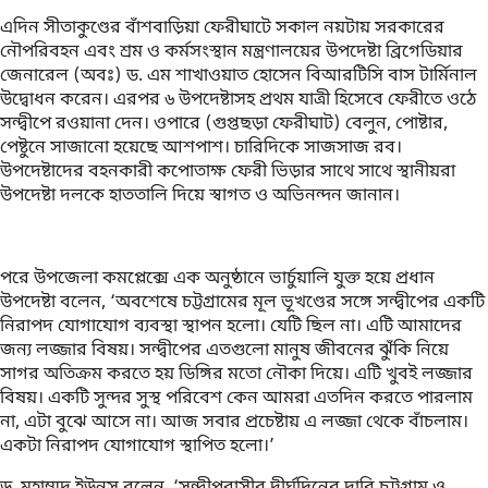
এদিন সীতাকুণ্ডের বাঁশবাড়িয়া ফেরীঘাটে সকাল নয়টায় সরকারের
নৌপরিবহন এবং শ্রম ও কর্মসংস্থান মন্ত্রণালয়ের উপদেষ্টা ব্রিগেডিয়ার
জেনারেল (অবঃ) ড. এম শাখাওয়াত হোসেন বিআরটিসি বাস টার্মিনাল
উদ্বোধন করেন। এরপর ৬ উপদেষ্টাসহ প্রথম যাত্রী হিসেবে ফেরীতে ওঠে
সন্দ্বীপে রওয়ানা দেন। ওপারে (গুপ্তছড়া ফেরীঘাট) বেলুন, পোষ্টার,
পেষ্টুনে সাজানো হয়েছে আশপাশ। চারিদিকে সাজসাজ রব।
উপদেষ্টাদের বহনকারী কপোতাক্ষ ফেরী ভিড়ার সাথে সাথে স্থানীয়রা
উপদেষ্টা দলকে হাততালি দিয়ে স্বাগত ও অভিনন্দন জানান।
পরে উপজেলা কমপ্লেক্সে এক অনুষ্ঠানে ভার্চুয়ালি যুক্ত হয়ে প্রধান
উপদেষ্টা বলেন, ‘অবশেষে চট্টগ্রামের মূল ভূখণ্ডের সঙ্গে সন্দ্বীপের একটি
নিরাপদ যোগাযোগ ব্যবস্থা স্থাপন হলো। যেটি ছিল না। এটি আমাদের
জন্য লজ্জার বিষয়। সন্দ্বীপের এতগুলো মানুষ জীবনের ঝুঁকি নিয়ে
সাগর অতিক্রম করতে হয় ডিঙ্গির মতো নৌকা দিয়ে। এটি খুবই লজ্জার
বিষয়। একটি সুন্দর সুস্থ পরিবেশ কেন আমরা এতদিন করতে পারলাম
না, এটা বুঝে আসে না। আজ সবার প্রচেষ্টায় এ লজ্জা থেকে বাঁচলাম।
একটা নিরাপদ যোগাযোগ স্থাপিত হলো।’
ড. মুহাম্মদ ইউনূস বলেন, ‘সন্দ্বীপবাসীর দীর্ঘদিনের দাবি চট্টগ্রাম ও