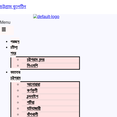
চট্টগ্রাম বুলেটিন
Menu
প্রচ্ছদ
চাঁটগা
শহর
চট্টগ্রাম বন্দর
সিএমপি
বৃহত্তর
চট্টগ্রাম
আনোয়ারা
কর্ণফুলী
চন্দনাইশ
পটিয়া
হাটহাজারী
বাঁশখালী