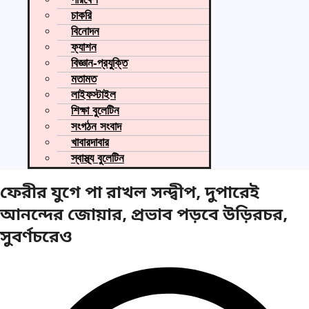
চাকরি
বিনোদন
ফ্যাশন
বিজ্ঞান-প্রযুক্তি
মতামত
লাইফস্টাইল
শিক্ষা বুলেটিন
সংগঠন সংবাদ
খাবারদাবার
স্বাস্থ্য বুলেটিন
ফেরীর যুগে পা রাখল সন্দ্বীপ, দুপারেই
আনন্দের জোয়ার, প্রভাব পড়বে উড়িরচর,
সুবর্ণচরেও