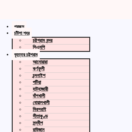
প্রচ্ছদ
চাঁটগা শহর
চট্টগ্রাম বন্দর
সিএমপি
বৃহত্তর চট্টগ্রাম
আনোয়ারা
কর্ণফুলী
চন্দনাইশ
পটিয়া
হাটহাজারী
বাঁশখালী
বোয়ালখালী
মিরসরাই
সীতাকুণ্ড
সন্দ্বীপ
রাউজান