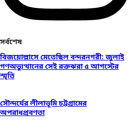
সর্বশেষ
বিজয়োল্লাসে মেতেছিল বন্দরনগরী: জুলাই
গণঅভ্যুত্থানের সেই রক্তঝরা ৫ আগস্টের
স্মৃতি
সৌন্দর্যের লীলাভূমি চট্টগ্রামের
অপরাধপ্রবণতা