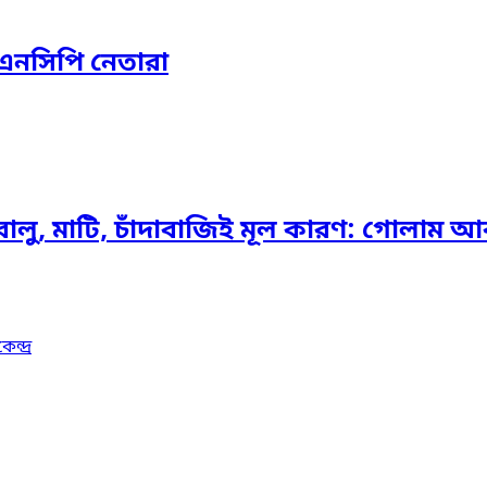
নসিপি নেতারা
ালু, মাটি, চাঁদাবাজিই মূল কারণ: গোলাম 