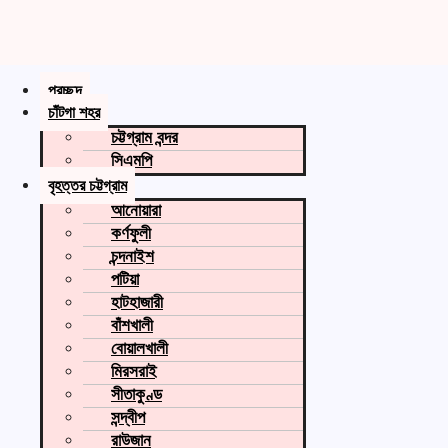
প্রচ্ছদ
চাঁটগা শহর
চট্টগ্রাম বন্দর
সিএমপি
বৃহত্তর চট্টগ্রাম
আনোয়ারা
কর্ণফুলী
চন্দনাইশ
পটিয়া
হাটহাজারী
বাঁশখালী
বোয়ালখালী
মিরসরাই
সীতাকুণ্ড
সন্দ্বীপ
রাউজান