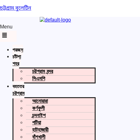
চট্টগ্রাম বুলেটিন
Menu
প্রচ্ছদ
চাঁটগা
শহর
চট্টগ্রাম বন্দর
সিএমপি
বৃহত্তর
চট্টগ্রাম
আনোয়ারা
কর্ণফুলী
চন্দনাইশ
পটিয়া
হাটহাজারী
বাঁশখালী