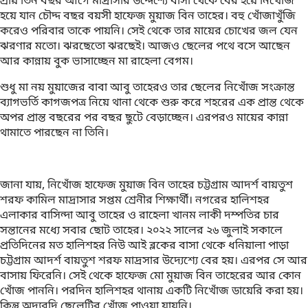
প্রায় তিন বছর আগে মাদ্রাসার উদ্দেশ্যে বাসা থেকে বের হয়ে নিখোঁজ
হয়ে যান চৌদ্দ বছর বয়সী হাফেজ মুয়াজ বিন তাহের। বহু খোঁজাখুঁজি
করেও পরিবার তাকে পায়নি। সেই থেকে তার মায়ের চোখের জল যেন
ঝরণার মতো। ঝরছেতো ঝরছেই। আজও ছেলের পথে বসে আছেন
আর কান্নায় বুক ভাসাচ্ছেন মা রাহেলা বেগম।
শুধু মা নয় মুয়াজের বাবা আবু তাহেরও তার ছেলের নিখোঁজ সংক্রান্ত
ব্যাগভর্তি কাগজপত্র নিয়ে থানা থেকে শুরু করে শহরের এক প্রান্ত থেকে
অপর প্রান্ত বছরের পর বছর ছুটে বেড়াচ্ছেন। এরপরও মায়ের কান্না
থামাতে পারছেন না তিনি।
জানা যায়, নিখোঁজ হাফেজ মুয়াজ বিন তাহের চট্টগ্রাম আদর্শ বায়তুশ
শরফ কামিল মাদ্রাসার সপ্তম শ্রেনীর শিক্ষার্থী। নগরের হালিশহর
এলাকার বাসিন্দা আবু তাহের ও রাহেলা খানম লাকী দম্পতির চার
সন্তানের মধ্যে সবার ছোট তাহের। ২০২২ সালের ২৬ জুলাই সকালে
প্রতিদিনের মত হালিশহর নিউ আই ব্লকের বাসা থেকে ধনিয়ালা পাড়া
চট্টগ্রাম আদর্শ বায়তুশ শরফ মাদ্রসার উদ্যেশ্যে বের হয়। এরপর সে আর
বাসায় ফিরেনি। সেই থেকে হাফেজ মো মুয়াজ বিন তাহেরের আর কোন
খোঁজ পাননি। পরদিন হালিশহর থানায় একটি নিখোঁজ ডায়েরি করা হয়।
কিন্তু অদ্যবদি ছেলেটির খোঁজ পাওয়া যায়নি।