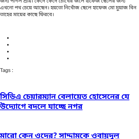
জন্য পাগল প্রায়। কেঁদে কেঁদে চোখের জলে হাফেজ ছেলের জন্য
এখনো পথ চেয়ে আছেন। হয়তো নিখোঁজ ছেলে হাফেজ মো মুয়াজ বিন
তাহের মায়ের কাছে ফিরবে।
Tags :
সিডিএ চেয়ারম্যান বেলায়েত হোসেনের যে
উদ্যোগে বদলে যাচ্ছে নগর
মারো কেন ওদের? সাদ্দামকে ওবায়দুল