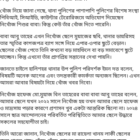
খোঁজ নিয়ে জানা গেছে, থানা পুলিশের পাশাপাশি পুলিশের বিশেষ সংস্থা
পিবিআই, সিআইডি, কাউন্টার টেরোরিজমে অভিযোগ দিয়েছেন
নিখোঁজ শিশুর বাবা। কিন্তু কেউ তাঁর খোঁজ দিতে পারেনি।
বাবা আবু তাহের এখন নিখোঁজ ছেলে মুয়াজের ছবি, থানার ডায়রিসহ
তার স্মৃতির কাগজপত্র ব্যাগ সঙ্গে নিয়ে এপার-ওপার ছুটে বেড়ান।
ছেলের খোঁজ পেতে তিনি কখনো বড় মাহফিলে বা বড় সমাবেশে ছুটে
যাচ্ছেন। কিন্তু এখনো তাঁর প্রাণপ্রিয় সন্তানের দেখা পায়নি।
জানতে চাইলে হালিশহর থানার উপ পুলিশ পরিদর্শক ইমন দত্ত বলেন,
বিষয়টি অনেক আগের এবং তদন্তকারী কমর্কতা অন্যজন ছিলেন। এখন
আমরা আবার বিষয়টা নিয়ে খোঁজ খবর নিবো।
নিখোঁজ হাফেজ মো.মুয়াজ বিন তাহেরের বাবা বাবা আবু তাহের বলেন,
আমার ছেলে যখন ২০২২ সালে নিখোঁজ হয় তখন আমার ছেলে হাফেজ
ও মাদ্রসায় পড়ার কারণে প্রশাসন খুব একটা আন্তরিক ছিলো না। ২০২৪
সালে ছাত্র আন্দোলনের পরিবর্তিত পরিস্থিতিতে আমার ছেলে উদ্ধারে
সকলের সহযোগীতা চাই।
তিনি আরো জানান, নিখোঁজ ছেলের মা রাহেলা খানম লাকী ছেলের