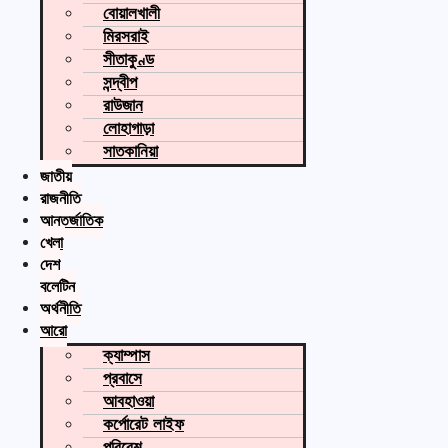
বোয়ালখালী
মিরসরাই
সীতাকুণ্ড
সন্দ্বীপ
রাউজান
লোহাগাড়া
সাতকানিয়া
জাতীয়
রাজনীতি
আন্তর্জাতিক
খেলা
দেশ
বুলেটিন
অর্থনীতি
আরো
ক্যাম্পাস
প্রবাসে
আবহাওয়া
কর্পোরেট লাইফ
পরিবেশ