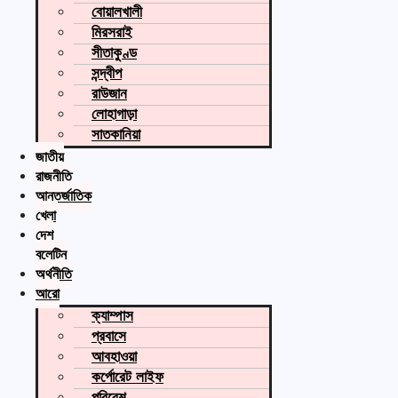
বোয়ালখালী
মিরসরাই
সীতাকুণ্ড
সন্দ্বীপ
রাউজান
লোহাগাড়া
সাতকানিয়া
জাতীয়
রাজনীতি
আন্তর্জাতিক
খেলা
দেশ
বুলেটিন
অর্থনীতি
আরো
ক্যাম্পাস
প্রবাসে
আবহাওয়া
কর্পোরেট লাইফ
পরিবেশ