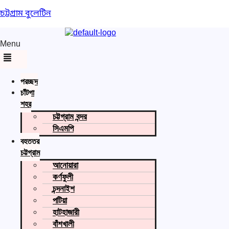
চট্টগ্রাম বুলেটিন
Menu
প্রচ্ছদ
চাঁটগা
শহর
চট্টগ্রাম বন্দর
সিএমপি
বৃহত্তর
চট্টগ্রাম
আনোয়ারা
কর্ণফুলী
চন্দনাইশ
পটিয়া
হাটহাজারী
বাঁশখালী