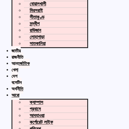
বোয়ালখালী
মিরসরাই
সীতাকুণ্ড
সন্দ্বীপ
রাউজান
লোহাগাড়া
সাতকানিয়া
জাতীয়
রাজনীতি
আন্তর্জাতিক
খেলা
দেশ
বুলেটিন
অর্থনীতি
আরো
ক্যাম্পাস
প্রবাসে
আবহাওয়া
কর্পোরেট লাইফ
পরিবেশ