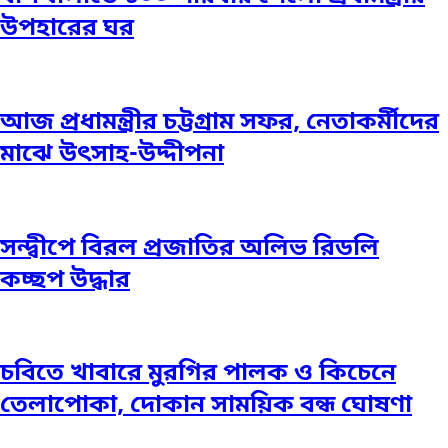
উপহারের ঘর
আজ প্রধামন্ত্রীর চট্টগ্রাম সফর, নেতাকর্মীদের
মাঝে উৎসাহ-উদ্দীপনা
সন্দ্বীপে বিরল প্রজাতির অলিভ রিডলি
কচ্ছপ উদ্ধার
চবিতে খাবারে মুরগির পালক ও কিচেনে
তেলাপোকা, দোকান সাময়িক বন্ধ ঘোষণা