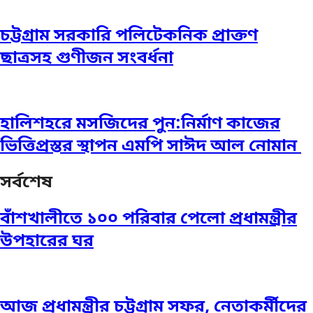
চট্টগ্রাম সরকারি পলিটেকনিক প্রাক্তণ
ছাত্রসহ গুণীজন সংবর্ধনা
হালিশহরে মসজিদের পুন:নির্মাণ কাজের
ভিত্তিপ্রস্তর স্থাপন এমপি সাঈদ আল নোমান ‎
সর্বশেষ
বাঁশখালীতে ১০০ পরিবার পেলো প্রধামন্ত্রীর
উপহারের ঘর
আজ প্রধামন্ত্রীর চট্টগ্রাম সফর, নেতাকর্মীদের