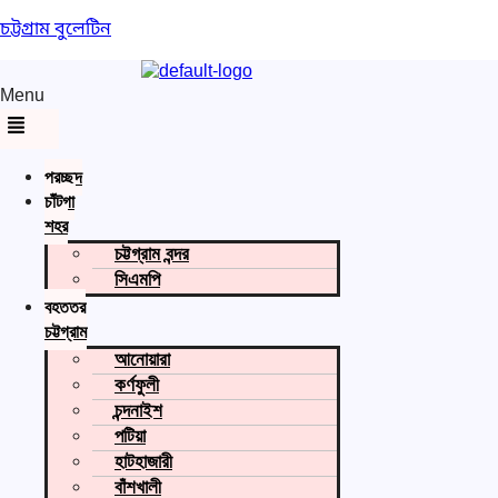
চট্টগ্রাম বুলেটিন
Menu
প্রচ্ছদ
চাঁটগা
শহর
চট্টগ্রাম বন্দর
সিএমপি
বৃহত্তর
চট্টগ্রাম
আনোয়ারা
কর্ণফুলী
চন্দনাইশ
পটিয়া
হাটহাজারী
বাঁশখালী