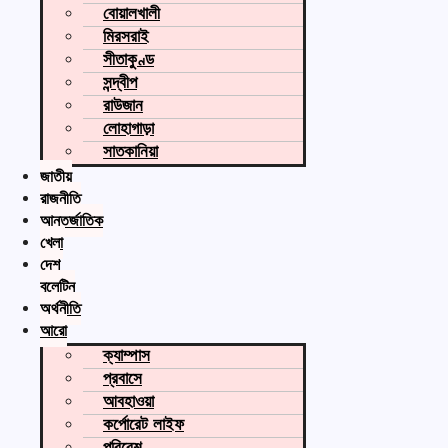
বোয়ালখালী
মিরসরাই
সীতাকুণ্ড
সন্দ্বীপ
রাউজান
লোহাগাড়া
সাতকানিয়া
জাতীয়
রাজনীতি
আন্তর্জাতিক
খেলা
দেশ
বুলেটিন
অর্থনীতি
আরো
ক্যাম্পাস
প্রবাসে
আবহাওয়া
কর্পোরেট লাইফ
পরিবেশ