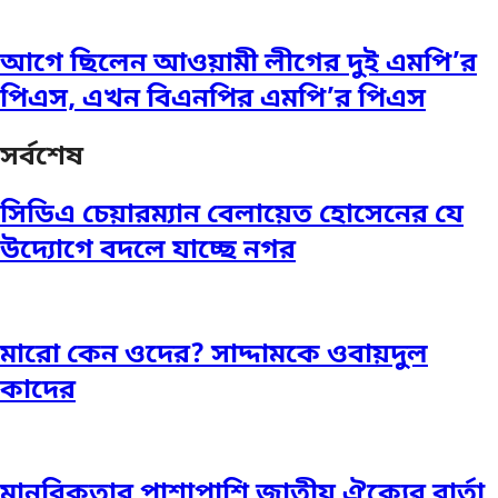
আগে ছিলেন আওয়ামী লীগের দুই এমপি’র
পিএস, এখন বিএনপির এমপি’র পিএস
সর্বশেষ
সিডিএ চেয়ারম্যান বেলায়েত হোসেনের যে
উদ্যোগে বদলে যাচ্ছে নগর
মারো কেন ওদের? সাদ্দামকে ওবায়দুল
কাদের
মানবিকতার পাশাপাশি জাতীয় ঐক্যের বার্তা