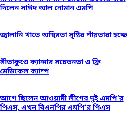
দিলেন সাঈদ আল নোমান এমপি
জ্বালানি খাতে অস্থিরতা সৃষ্টির পাঁয়তারা হচ্ছে
সীতাকুণ্ডে ক্যান্সার সচেতনতা ও ফ্রি
মেডিকেল ক্যাম্প
আগে ছিলেন আওয়ামী লীগের দুই এমপি’র
পিএস, এখন বিএনপির এমপি’র পিএস