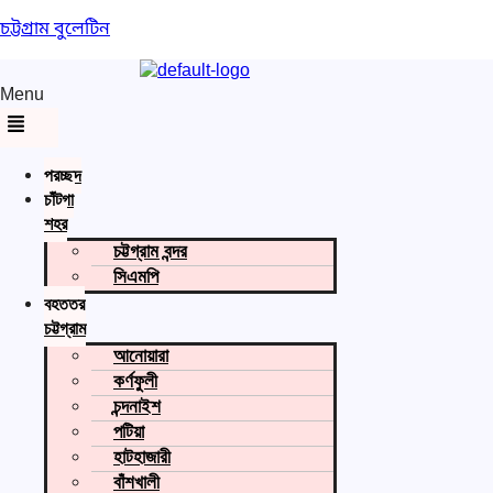
চট্টগ্রাম বুলেটিন
Menu
প্রচ্ছদ
চাঁটগা
শহর
চট্টগ্রাম বন্দর
সিএমপি
বৃহত্তর
চট্টগ্রাম
আনোয়ারা
কর্ণফুলী
চন্দনাইশ
পটিয়া
হাটহাজারী
বাঁশখালী