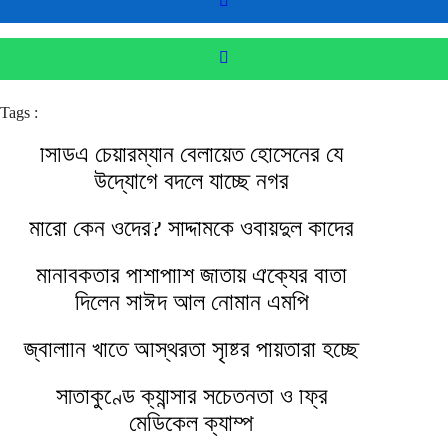
Tags :
সিডিএ চেয়ারম্যান বেলায়েত হোসেনের যে
উদ্যোগে বদলে যাচ্ছে নগর
মারো কেন ওদের? সাদ্দামকে ওবায়দুল কাদের
মানবিকতার পাশাপাশি জাতীয় ঐক্যের বার্তা
দিলেন সাঈদ আল নোমান এমপি
জ্বালানি খাতে অস্থিরতা সৃষ্টির পাঁয়তারা হচ্ছে
সীতাকুণ্ডে ক্যান্সার সচেতনতা ও ফ্রি
মেডিকেল ক্যাম্প