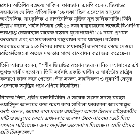
প্রধান অতিথির বক্তব্যে সাকিলা ফারজানা এমপি বলেন, জিয়াউর
রহমানের ঘোষিত ঐতিহাসিক ‘১৯ দফা’ ছিল এদেশের মানুষের
অর্থনৈতিক, সাংস্কৃতিক ও রাজনৈতিক মুক্তির মূল চালিকাশক্তি। তিনি
উল্লেখ করেন, শহীদ জিয়ার সেই ১৯ দফা বাস্তবায়নের লক্ষ্যেই বিএনপির
ভারপ্রাপ্ত চেয়ারম্যান তারেক রহমান যুগোপযোগী ‘৩১ দফা’ প্রণয়ন
করেছেন এবং তা সফলভাবে বাস্তবায়ন করে যাচ্ছেন। বর্তমান
সরকারের মাত্র ১১০ দিনের মাথায় প্রধানমন্ত্রী জনগণের কাছে দেওয়া
প্রতিশ্রুতিগুলো অত্যন্ত দক্ষতার সাথে বাস্তবায়ন করা শুরু করেছেন।
তিনি আরও বলেন, “শহীদ জিয়াউর রহমান জন্ম না নিলে আমাদের এই
ভূখণ্ড স্বাধীন হতো না। তিনি সর্বদাই একটি স্বাধীন ও সার্বভৌম রাষ্ট্রের
কল্যাণে কাজ করে গেছেন। তাঁর সততা, সাহসিকতা ও দূরদর্শী নেতৃত্ব
এদেশকে সমৃদ্ধির পথে এগিয়ে নিয়েছিল।”
নিজের পিতা, প্রবীণ রাজনীতিবিদ ও সাবেক সংসদ সদস্য মরহুম
ওয়াহিদুল আলমের কথা স্মরণ করে সাকিলা ফারজানা আবেগাপ্লুত
কণ্ঠে বলেন,
আমার বাবা মরহুম ওয়াহিদুল আলম ছিলেন হাটহাজারীর
মাটি ও মানুষের নেতা। এখানকার জনগণ তাঁকে বারবার ভোট দিয়ে
সংসদে পাঠিয়েছেন এবং অকৃত্রিম ভালোবাসা দিয়েছেন। আমি তাঁদের
প্রতি চিরকৃতজ্ঞ।”