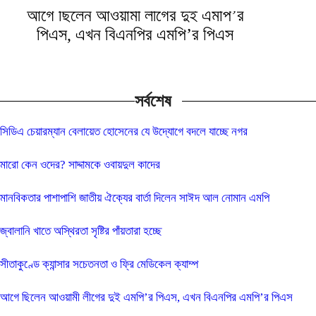
আগে ছিলেন আওয়ামী লীগের দুই এমপি’র
পিএস, এখন বিএনপির এমপি’র পিএস
সর্বশেষ
সিডিএ চেয়ারম্যান বেলায়েত হোসেনের যে উদ্যোগে বদলে যাচ্ছে নগর
মারো কেন ওদের? সাদ্দামকে ওবায়দুল কাদের
মানবিকতার পাশাপাশি জাতীয় ঐক্যের বার্তা দিলেন সাঈদ আল নোমান এমপি
জ্বালানি খাতে অস্থিরতা সৃষ্টির পাঁয়তারা হচ্ছে
সীতাকুণ্ডে ক্যান্সার সচেতনতা ও ফ্রি মেডিকেল ক্যাম্প
আগে ছিলেন আওয়ামী লীগের দুই এমপি’র পিএস, এখন বিএনপির এমপি’র পিএস