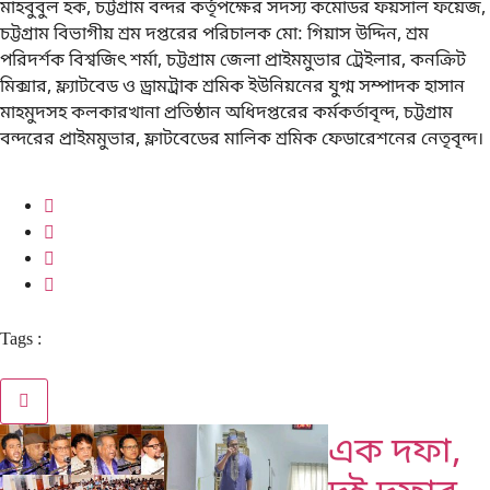
মাহবুবুল হক, চট্টগ্রাম বন্দর কর্তৃপক্ষের সদস্য কমোডর ফয়সাল ফয়েজ,
চট্টগ্রাম বিভাগীয় শ্রম দপ্তরের পরিচালক মো: গিয়াস উদ্দিন, শ্রম
পরিদর্শক বিশ্বজিৎ শর্মা, চট্টগ্রাম জেলা প্রাইমমুভার ট্রেইলার, কনক্রিট
মিক্সার, ফ্ল্যাটবেড ও ড্রামট্রাক শ্রমিক ইউনিয়নের যুগ্ম সম্পাদক হাসান
মাহমুদসহ কলকারখানা প্রতিষ্ঠান অধিদপ্তরের কর্মকর্তাবৃন্দ, চট্টগ্রাম
বন্দরের প্রাইমমুভার, ফ্লাটবেডের মালিক শ্রমিক ফেডারেশনের নেতৃবৃন্দ।
Tags :
এক দফা,