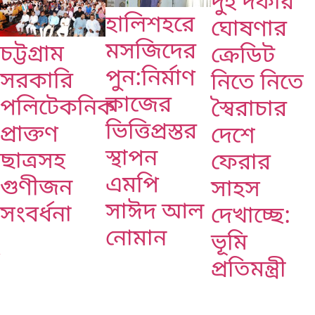
দুই দফার
হালিশহরে
ঘোষণার
মসজিদের
চট্টগ্রাম
ক্রেডিট
পুন:নির্মাণ
সরকারি
নিতে নিতে
কাজের
পলিটেকনিক
স্বৈরাচার
ভিত্তিপ্রস্তর
প্রাক্তণ
দেশে
স্থাপন
ছাত্রসহ
ফেরার
এমপি
গুণীজন
সাহস
সাঈদ আল
সংবর্ধনা
দেখাচ্ছে:
নোমান ‎
ভূমি
,
প্রতিমন্ত্রী