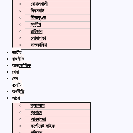
বোয়ালখালী
মিরসরাই
সীতাকুণ্ড
সন্দ্বীপ
রাউজান
লোহাগাড়া
সাতকানিয়া
জাতীয়
রাজনীতি
আন্তর্জাতিক
খেলা
দেশ
বুলেটিন
অর্থনীতি
আরো
ক্যাম্পাস
প্রবাসে
আবহাওয়া
কর্পোরেট লাইফ
পরিবেশ