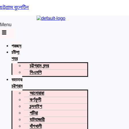
চট্টগ্রাম বুলেটিন
Menu
প্রচ্ছদ
চাঁটগা
শহর
চট্টগ্রাম বন্দর
সিএমপি
বৃহত্তর
চট্টগ্রাম
আনোয়ারা
কর্ণফুলী
চন্দনাইশ
পটিয়া
হাটহাজারী
বাঁশখালী