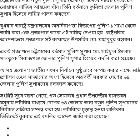
চট্টগ্রাম জেলার নতুন পুলিশ সুপার (এসপি) হিসেবে দায়িত্ব পেয়েছেন
মোহাম্মদ নাজির আহমেদ খাঁন। তিনি বর্তমানে কুমিল্লা জেলার পুলিশ
সুপার হিসেবে দায়িত্ব পালন করছেন।
বুধবার স্বরাষ্ট্র মন্ত্রণালয়ের জননিরাপত্তা বিভাগের পুলিশ-১ শাখা থেকে
জারি করা এক প্রজ্ঞাপনে তাকে এই দায়িত্ব দেওয়া হয়। রাষ্ট্রপতির
আদেশক্রমে প্রজ্ঞাপনে সই করেছেন উপসচিব মো. মাহাবুবুর রহমান।
একই প্রজ্ঞাপনে চট্টগ্রামের বর্তমান পুলিশ সুপার মো. সাইফুল ইসলাম
সানতুকে সিরাজগঞ্জ জেলার পুলিশ সুপার হিসেবে বদলি করা হয়েছে।
আসন্ন ত্রয়োদশ জাতীয় সংসদ নির্বাচন সুষ্ঠুভাবে সম্পন্ন করার লক্ষ্যে মাঠ
প্রশাসন ঢেলে সাজানোর অংশ হিসেবে অন্তর্বর্তী সরকার দেশের ৬৪
জেলার পুলিশ সুপারদের রদবদল করেছে।
সংশ্লিষ্ট সূত্রে জানা গেছে, গত সোমবার প্রধান উপদেষ্টার বাসভবন
যমুনায় লটারির মাধ্যমে দেশের ৬৪ জেলার জন্য নতুন পুলিশ সুপারদের
নির্বাচন প্রক্রিয়া সম্পন্ন করা হয়। লটারিতে চূড়ান্ত হওয়া তালিকার
ভিত্তিতেই বুধবার এই বদলির আদেশ জারি করা হয়েছে।