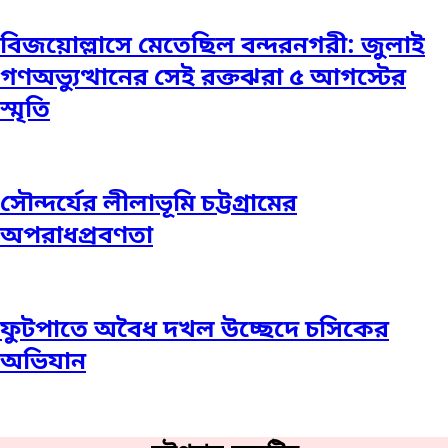
বিজয়োল্লাসে মেতেছিল বন্দরনগরী: জুলাই
গণঅভ্যুত্থানের সেই রক্তঝরা ৫ আগস্টের
স্মৃতি
সৌন্দর্যের লীলাভূমি চট্টগ্রামের
অপরাধপ্রবণতা
ফুটপাতে অবৈধ দখল উচ্ছেদে চসিকের
অভিযান