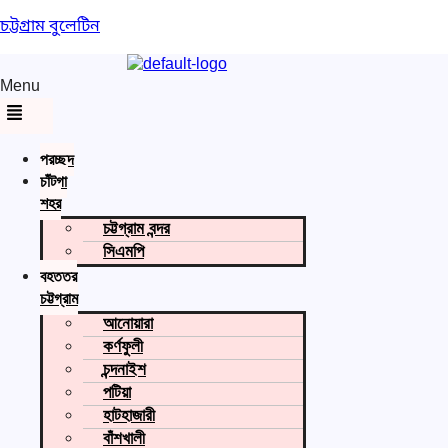
চট্টগ্রাম বুলেটিন
Menu
প্রচ্ছদ
চাঁটগা
শহর
চট্টগ্রাম বন্দর
সিএমপি
বৃহত্তর
চট্টগ্রাম
আনোয়ারা
কর্ণফুলী
চন্দনাইশ
পটিয়া
হাটহাজারী
বাঁশখালী