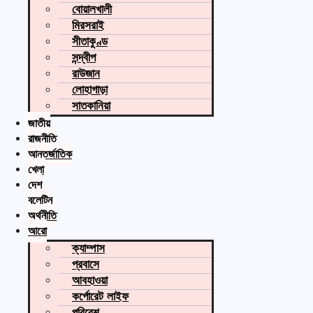
বোয়ালখালী
মিরসরাই
সীতাকুণ্ড
সন্দ্বীপ
রাউজান
লোহাগাড়া
সাতকানিয়া
জাতীয়
রাজনীতি
আন্তর্জাতিক
খেলা
দেশ
বুলেটিন
অর্থনীতি
আরো
ক্যাম্পাস
প্রবাসে
আবহাওয়া
কর্পোরেট লাইফ
পরিবেশ