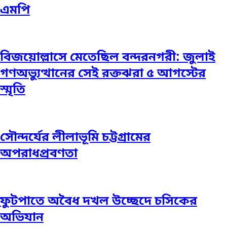
এমপি
বিজয়োল্লাসে মেতেছিল বন্দরনগরী: জুলাই
গণঅভ্যুত্থানের সেই রক্তঝরা ৫ আগস্টের
স্মৃতি
সৌন্দর্যের লীলাভূমি চট্টগ্রামের
অপরাধপ্রবণতা
ফুটপাতে অবৈধ দখল উচ্ছেদে চসিকের
অভিযান