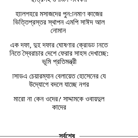
হালিশহরে মসজিদের পুন:নির্মাণ কাজের
ভিত্তিপ্রস্তর স্থাপন এমপি সাঈদ আল
নোমান ‎
এক দফা, দুই দফার ঘোষণার ক্রেডিট নিতে
নিতে স্বৈরাচার দেশে ফেরার সাহস দেখাচ্ছে:
ভূমি প্রতিমন্ত্রী
সিডিএ চেয়ারম্যান বেলায়েত হোসেনের যে
উদ্যোগে বদলে যাচ্ছে নগর
মারো না কেন ওদের? সাদ্দামকে ওবায়দুল
কাদের
সর্বশেষ