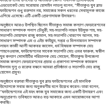
ফাউন্ডেশনের উপদেষ্টা ও অতিরিক্ত জেলা পাবলিক প্রসিকিউটর
এডভোকেট মোঃ সরোয়ার হোসাইন লাভলু বলেন, “সীতাকুণ্ড যুব ব্লাড
ফাউন্ডেশন শুধু রক্তদান নয়, সমাজের সকল ধরনের সেবামূলক কাজে
এগিয়ে এসেছে। এটি একটি প্রেরণাদায়ক উদাহরণ।
অনুষ্ঠানে আরও উপস্থিত ছিলেন সীতাকুণ্ড সমাজ কল্যাণ ফেডারেশনের
সাধারণ সম্পাদক পলাশ চৌধুরী, সহ-সভাপতি লায়ন ইউসুফ শাহ, সহ-
সভাপতি মোহাম্মদ রাজু কামাল, সহ-সভাপতি খোরশেদ আলম, সহ-
সাধারণ সম্পাদক এম ও এইচ কাইয়ুম, দপ্তর ও মিলনায়তন সম্পাদক
লায়ন কাজী আলী আকবর জাসেদ, ধর্ম বিষয়ক সম্পাদক মোঃ
শাহনেওয়াজ, ফাউন্ডেশনের সাবেক সভাপতি মোঃ ওমর ফারুক, স্বপ্নীল
যুব কল্যাণ সোসাইটির পরিচালক মোঃ সোহেল, সীতাকুন্ড উপজেলা
সমাজ কল্যাণ ফেডারেশনের প্রচার ও প্রকাশনা সম্পাদক কামরুল
ইসলাম দুলু ও রক্তের বন্ধনে আমরা প্রতিষ্ঠাতা ও সভাপতি মোঃ রাজু
হোসেন প্রমুখ।
অনুষ্ঠানে বক্তারা সীতাকুণ্ড যুব ব্লাড ফাউন্ডেশনের এই মানবিক
উদ্যোগকে সবার জন্য অনুকরণীয় বলে উল্লেখ করেন। তারা বলেন,
“ফাউন্ডেশনের এই মহৎ কাজ যুব সমাজের জন্য একটি উদাহরণ এবং
অনুপ্রেরণা। ভবিষ্যতে আরও বড় আকারে এমন আয়োজনের আশা
করছি।