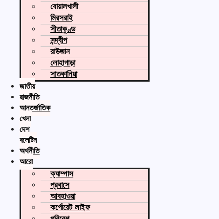
বোয়ালখালী
মিরসরাই
সীতাকুণ্ড
সন্দ্বীপ
রাউজান
লোহাগাড়া
সাতকানিয়া
জাতীয়
রাজনীতি
আন্তর্জাতিক
খেলা
দেশ
বুলেটিন
অর্থনীতি
আরো
ক্যাম্পাস
প্রবাসে
আবহাওয়া
কর্পোরেট লাইফ
পরিবেশ