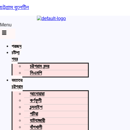
চট্টগ্রাম বুলেটিন
Menu
প্রচ্ছদ
চাঁটগা
শহর
চট্টগ্রাম বন্দর
সিএমপি
বৃহত্তর
চট্টগ্রাম
আনোয়ারা
কর্ণফুলী
চন্দনাইশ
পটিয়া
হাটহাজারী
বাঁশখালী