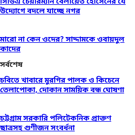
সিডিএ চেয়ারম্যান বেলায়েত হোসেনের যে
উদ্যোগে বদলে যাচ্ছে নগর
মারো না কেন ওদের? সাদ্দামকে ওবায়দুল
কাদের
সর্বশেষ
চবিতে খাবারে মুরগির পালক ও কিচেনে
তেলাপোকা, দোকান সাময়িক বন্ধ ঘোষণা
চট্টগ্রাম সরকারি পলিটেকনিক প্রাক্তণ
ছাত্রসহ গুণীজন সংবর্ধনা