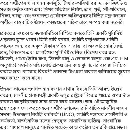
করে সন্দ্বীপের খাল খনন কর্মসূচি, টিআর-কাবিখা বরাদ্দ, এলজিইডি ও
সওজ কর্তৃক রাস্তা এবং শিক্ষা প্রতিষ্ঠান নির্মাণ, ত্রাণ, পূর্ত, নৌ-পরিবহন,
শিক্ষা, স্বাস্থ্য এবং জনস্বাস্থ্য প্রকৌশল অধিদপ্তরসহ বিভিন্ন মন্ত্রণালয়ের
অধীনে বাস্তবায়িত উন্নয়ন কাজগুলো সঠিকভাবে সম্পন্ন করা জরুরি।
প্রকল্পের স্বচ্ছতা ও জবাবদিহিতা নিশ্চিত করতে তিনি একটি সুনির্দিষ্ট
প্রস্তাবনা তুলে ধরেন। তিনি দাবি করেন, সংশ্লিষ্ট কর্তৃপক্ষকে প্রতিটি
কাজের জন্য বরাদ্দকৃত টাকার পরিমাণ, রাস্তা বা অবকাঠামোর দৈর্ঘ্য,
প্রস্থ, থিকনেস এবং ঢালাইয়ের সুনির্দিষ্ট রেশিও (বিশেষ করে রড,
সিমেন্ট, পাথর/ইটের কণা, সিলেট বালু ও লোকাল বালুর এফ.এম- F.M.
অনুপাত) সম্বলিত সাইনবোর্ড প্রকল্প এলাকায় ঝুলানোর ব্যবস্থা নিশ্চিত
করতে হবে। কাজের বিবরণী প্রকাশ্যে টাঙানো থাকলে অনিয়মের সুযোগ
অনেকাংশে কমে যাবে।
উন্নয়ন কাজের গুণগত মান বজায় রাখার বিষয়ে তিনি আরও উল্লেখ
করেন, মাননীয় প্রধানমন্ত্রী একটি ভঙ্গুর রাষ্ট্রকে নিজের পায়ের ওপর দাঁড়
করাতে আন্তরিকতার সঙ্গে কাজ করে যাচ্ছেন। তার এই আন্তরিক
প্রয়াসকে সফল করতে হলে সন্দ্বীপ উপজেলার নির্বাচিত মাননীয় সংসদ
সদস্য, উপজেলা নির্বাহী কর্মকর্তা (UNO), সংশ্লিষ্ট দপ্তরের প্রকৌশলী ও
কর্মকর্তা, রাজনৈতিক দলের নেতৃবৃন্দ, সামাজিক ব্যক্তিত্ব, সাংবাদিক
এবং সাধারণ মানুষের সমন্বিত সচেতনতা ও কঠোর তদারকি প্রয়োজন।