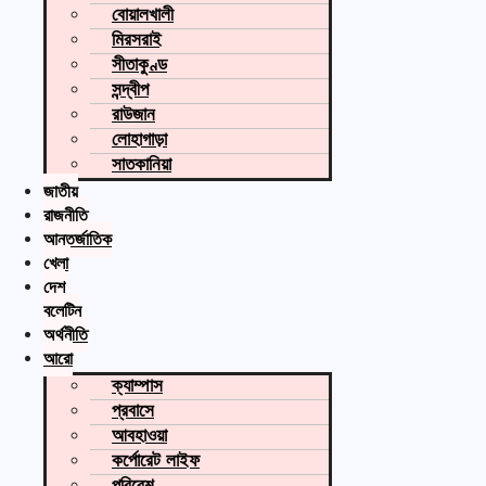
বোয়ালখালী
মিরসরাই
সীতাকুণ্ড
সন্দ্বীপ
রাউজান
লোহাগাড়া
সাতকানিয়া
জাতীয়
রাজনীতি
আন্তর্জাতিক
খেলা
দেশ
বুলেটিন
অর্থনীতি
আরো
ক্যাম্পাস
প্রবাসে
আবহাওয়া
কর্পোরেট লাইফ
পরিবেশ