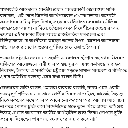
গণসংহতি আন্দোলন কেন্দ্রীয় প্রধান সমন্বয়কারী জোনায়েদ সাকি
বলছেন, ‘এই দেশে বিদেশী আধিপত্যবাদ এখনো চলছে। অন্তর্বর্তী
সরকারের দায়িত্ব ছিল বিচার, সংস্কার ও নির্বাচন। সরকার মৌলিক
সংস্কারকে জায়গা না দিয়ে, চট্টগ্রাম বন্দর বিদেশীদের দেওয়ার জন্য
তৎপর। এই সরকার টিকে আছে রাজনৈতিক দলগুলো এবং
বিভিন্নক্ষেত্রে যে অংশীজন আছেন তাদের উপর। আলাপ আলোচনা
ছাড়া সরকার দেশের গুরুত্বপূর্ণ সিদ্ধান্ত নেওয়া উচিত না।’
শুক্রবার চট্টগ্রাম নগরে গণসংহতি আন্দোলন চট্টগ্রাম মহানগর, উত্তর ও
দক্ষিণের আয়োজনে ‘নদী খাল পাহাড় সুরক্ষা এবং কর্মসংস্থান বান্ধব
নিরাপদ, ইনসাফ ও সম্প্রীতির চট্টগ্রাম গড়তে মাথাল সমাবেশ ও র্যালি’তে
প্রধান অতিথির বক্তব্যে এসব কথা বলেন তিনি।
জোনায়েদ সাকি বলেন, ‘আমরা বারবার বলেছি, বন্দর এমন একটা
গুরুত্বপূর্ণ প্রতিষ্ঠান যার সাথে জাতীয় নিরাপত্তা জড়িত, কাজেই সিদ্ধান্ত
নিতে সকলের সঙ্গে আলাপ আলোচনা করতে। তারা আলাপ আলোচনা
না করে গোপন চুক্তি করে বিদেশীদের হাতে তুলে দিতে চাচ্ছে- তাই প্রশ্ন
উঠছে এখানে আমাদের জাতীয় স্বার্থ হাসিল হচ্ছে কিনা। গোপনে চুক্তি
করে যা দিয়েছেন তার জন্য জনগণের দায় থাকবে না৷’