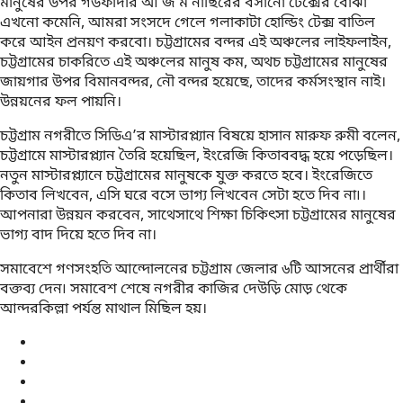
মানুষের উপর গডফাদার আ জ ম নাছিরের বসানো টেক্সের বোঝা
এখনো কমেনি, আমরা সংসদে গেলে গলাকাটা হোল্ডিং টেক্স বাতিল
করে আইন প্রনয়ণ করবো। চট্টগ্রামের বন্দর এই অঞ্চলের লাইফলাইন,
চট্টগ্রামের চাকরিতে এই অঞ্চলের মানুষ কম, অথচ চট্টগ্রামের মানুষের
জায়গার উপর বিমানবন্দর, নৌ বন্দর হয়েছে, তাদের কর্মসংস্থান নাই।
উন্নয়নের ফল পায়নি।
চট্টগ্রাম নগরীতে সিডিএ’র মাস্টারপ্ল্যান বিষয়ে হাসান মারুফ রুমী বলেন,
চট্টগ্রামে মাস্টারপ্ল্যান তৈরি হয়েছিল, ইংরেজি কিতাববদ্ধ হয়ে পড়েছিল।
নতুন মাস্টারপ্ল্যানে চট্টগ্রামের মানুষকে যুক্ত করতে হবে। ইংরেজিতে
কিতাব লিখবেন, এসি ঘরে বসে ভাগ্য লিখবেন সেটা হতে দিব না৷।
আপনারা উন্নয়ন করবেন, সাথেসাথে শিক্ষা চিকিৎসা চট্টগ্রামের মানুষের
ভাগ্য বাদ দিয়ে হতে দিব না।
সমাবেশে গণসংহতি আন্দোলনের চট্টগ্রাম জেলার ৬টি আসনের প্রার্থীরা
বক্তব্য দেন৷ সমাবেশ শেষে নগরীর কাজির দেউড়ি মোড় থেকে
আন্দরকিল্লা পর্যন্ত মাথাল মিছিল হয়।