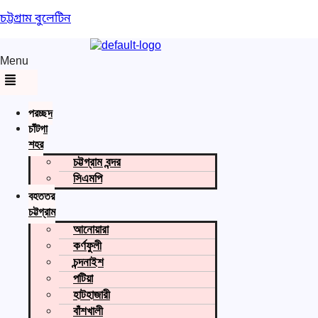
চট্টগ্রাম বুলেটিন
Menu
প্রচ্ছদ
চাঁটগা
শহর
চট্টগ্রাম বন্দর
সিএমপি
বৃহত্তর
চট্টগ্রাম
আনোয়ারা
কর্ণফুলী
চন্দনাইশ
পটিয়া
হাটহাজারী
বাঁশখালী