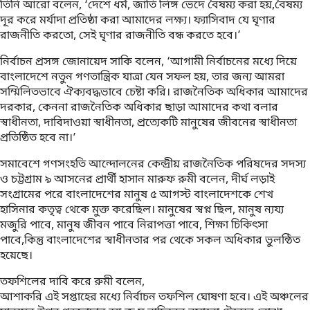
তিনি আরো বলেন, ‘দেশে ধর্ম, জাতি লিঙ্গ ভেদে বৈষম্য করা হয়,বৈষম্য
দূর করে মর্যাদা প্রতিষ্ঠা করা আমাদের লক্ষ্য। ফ্যাসিবাদ যে ঘৃণার
রাজনীতি করতো, সেই ঘৃণার রাজনীতি বন্ধ করতে হবে।’
নির্বাচন প্রসঙ্গ জোনায়েদ সাকি বলেন, ‘আগামী নির্বাচনের মধ্যে দিয়ে
বাংলাদেশে নতুন গণতান্ত্রিক যাত্রা যেন সফল হয়, তার জন্য আমরা
সম্মিলিতভাবে ঐক্যবদ্ধভাবে চেষ্টা করি। রাজনৈতিক অধিকার আমাদের
দরকার, কেননা রাজনৈতিক অধিকার ছাড়া আমাদের কথা বলার
স্বাধীনতা, দাবিদাওয়া স্বাধীনতা, প্রত্যেকটি মানুষের জীবনের স্বাধীনতা
প্রতিষ্ঠিত হবে না।’
সমাবেশে গণসংহতি আন্দোলনের কেন্দ্রীয় রাজনৈতিক পরিষদের সদস্য
ও চট্টগ্রাম ৯ আসনের প্রার্থী হাসান মারুফ রুমী বলেন, দীর্ঘ লড়াই
সংগ্রামের পরে বাংলাদেশের মানুষ ৫ আগস্ট বাংলাদেশকে শেখ
হাসিনার কতৃত্ব থেকে মুক্ত করেছিল। মানুষের স্বপ্ন ছিল, মানুষ ন্যয্য
মজুরি পাবে, মানুষ জীবন পাবে নিরাপত্তা পাবে, শিক্ষা চিকিৎসা
পাবে,কিন্তু বাংলাদেশের স্বাধীনতার পর থেকে সকল অধিকার ভুলন্ঠিত
হয়েছে।
তফশিলের দাবি করে রুমী বলেন,
আশাকরি এই সপ্তাহের মধ্যে নির্বাচন তফশিল ঘোষণা হবে। এই অঞ্চলের