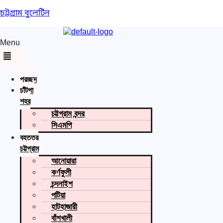
চট্টগ্রাম বুলেটিন
Menu
প্রচ্ছদ
চাঁটগা
শহর
চট্টগ্রাম বন্দর
সিএমপি
বৃহত্তর
চট্টগ্রাম
আনোয়ারা
কর্ণফুলী
চন্দনাইশ
পটিয়া
হাটহাজারী
বাঁশখালী