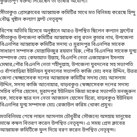
কুরুচিপূর্ণ বক্তব্য দিয়েছেন তা ভাষার অযোগ্য।
সীতাকুণ্ড প্রেসক্লাবের আহ্বায়ক কমিটির সাথে মত বিনিময় করেছে হিন্দু
বৌদ্ধ খৃষ্টান কল্যাণ ফ্রন্ট নেতৃবৃন্দ
বিশেষ অতিথি হিসেবে অনুষ্ঠানে আরও উপস্থিত ছিলেন কল্যান ফ্রন্টের
সীতাকুণ্ড উপজেলা কমিটির আহ্বায়ক বাবু রতন কুমার নাথ, উপজেলা
বিএনপির আহ্বায়ক কমিটির সদস্য ও মুরাদপুর বিএনপির সাবেক
সাধারণ সম্পাদক মোস্তাফিজুর রহমান হিরু, পৌর বিএনপির সাবেক যুগ্ম
সম্পাদক মোঃ কেফায়াত উল্লাহ, বিএনপি নেতা এজাহারুল ইসলাম
মেম্বার,পৌর বিএনপি নেতা শহীদুল্লাহ, উপজেলা যুবদলের সহ সভাপতি
ও বাঁশবাড়িয়া ইউনিয়ন যুবদলের সভাপতি কাজি মোঃ বদর উদ্দিন, উত্তর
জেলা স্বেচ্ছাসেবক দলের আহ্বায়ক কমিটির সদস্য মোঃ আসলাম
উদ্দিন, সদস্য কাজি আনোয়ার, বাড়বকুণ্ড স্বেচ্ছাসেবক দলের সদস্য
সচিব বশির হোসেন, মুরাদপুর ইউনিয়ন জিয়া মঞ্চের সভাপতি মনজুরুল
হক, সাবেক ছাত্র দল নেতা আজমল হোসেন হিরো, বাড়বকুণ্ড ইউনিয়ন
বিএনপির যুগ্ম সম্পাদক মোঃ রেজাউল করিম খোকা প্রমুখ।
মতবিনিময় শেষে লায়ন আসলাম চৌধুরীর সৌজন্যে অসহায় মানুষের
মাঝে কম্বল বিতরণ করেন উপস্থিত নেতৃবৃন্দ। এ সময় প্রেস ক্লাবের
আহ্বায়ক কমিটিকে ফুল দিয়ে বরণ করেন উপস্থিত নেতৃবৃন্দ।