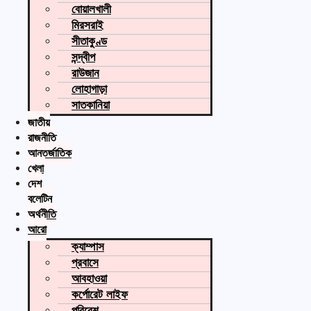
বোয়ালখালী
মিরসরাই
সীতাকুণ্ড
সন্দ্বীপ
রাউজান
লোহাগাড়া
সাতকানিয়া
জাতীয়
রাজনীতি
আন্তর্জাতিক
খেলা
দেশ
বুলেটিন
অর্থনীতি
আরো
ক্যাম্পাস
প্রবাসে
আবহাওয়া
কর্পোরেট লাইফ
পরিবেশ