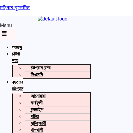
চট্টগ্রাম বুলেটিন
Menu
প্রচ্ছদ
চাঁটগা
শহর
চট্টগ্রাম বন্দর
সিএমপি
বৃহত্তর
চট্টগ্রাম
আনোয়ারা
কর্ণফুলী
চন্দনাইশ
পটিয়া
হাটহাজারী
বাঁশখালী