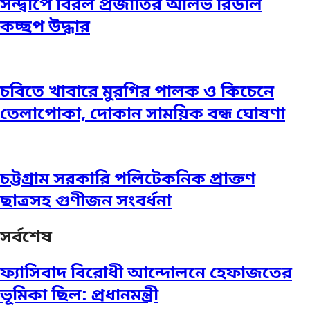
সন্দ্বীপে বিরল প্রজাতির অলিভ রিডলি
কচ্ছপ উদ্ধার
চবিতে খাবারে মুরগির পালক ও কিচেনে
তেলাপোকা, দোকান সাময়িক বন্ধ ঘোষণা
চট্টগ্রাম সরকারি পলিটেকনিক প্রাক্তণ
ছাত্রসহ গুণীজন সংবর্ধনা
সর্বশেষ
ফ্যাসিবাদ বিরোধী আন্দোলনে হেফাজতের
ভূমিকা ছিল: প্রধানমন্ত্রী