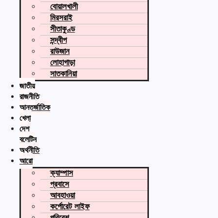
বোয়ালখালী
মিরসরাই
সীতাকুণ্ড
সন্দ্বীপ
রাউজান
লোহাগাড়া
সাতকানিয়া
জাতীয়
রাজনীতি
আন্তর্জাতিক
খেলা
দেশ
বুলেটিন
অর্থনীতি
আরো
ক্যাম্পাস
প্রবাসে
আবহাওয়া
কর্পোরেট লাইফ
পরিবেশ