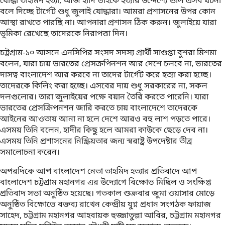
যোদ্ধা তাহমিদ হত্যা, আজ হাদি ভাইকে হত্যার উদ্দেশ্যে গুলি এসব ঘটনা
বলে দিচ্ছে টার্গেট শুধু জুলাই যোদ্ধারা। আমরা প্রশাসনের উপর কোন
আস্থা রাখতে পারছি না। আপনারা প্রশাসন ঠিক করুন। জুলাইয়ে যারা
ভূমিকা রেখেছে তাদেরকে নিরাপত্তা দিন।
চট্টগ্রাম-১০ আসনে এনসিপির সংসদ সদস্য প্রার্থী সাগুপ্তা বুশরা মিশমা
বলেন, যারা চায় ভারতের প্রেসক্রপিনশন আর দেশে চলবে না, ভারতের
দাসত্ব বাংলাদেশ আর করবে না তাদের টার্গেট করে হত্যা করা হচ্ছে।
তাদেরকে কিলিং করা হচ্ছে। এসবের দায় শুধু সরকারের না, সকল
দলগুলোর। তারা জুলাইয়ের পক্ষে বয়ান তৈরি করতে পারেনি। যারা
ভারতের প্রেসক্রিপনশন জারি করতে চায় বাংলাদেশে তাদেরকে
আইনের আওতায় আনা না হলে দেশে আরও বহু লাশ পড়তে পারে।
এসময় তিনি বলেন, হাদীর কিছু হলে আমরা কাউকে ছেড়ে দেব না।
এসময় তিনি প্রশাসনের নিস্ক্রিয়তার জন্য স্বরাষ্ট্র উপদেষ্টার তীব্র
সমালোচনা করেন।
অপরদিকে আপ বাংলাদেশ নেতা তাহমিদ হত্যার প্রতিবাদে আপ
বাংলাদেশ চট্টগ্রাম মহানগর এর উদ্যোগে বিক্ষোভ মিছিল ও সংক্ষিপ্ত
প্রতিবাদ সভা অনুষ্ঠিত হয়েছে। গতকাল শুক্রবার জুমা ওয়াসার মোড়ে
অনুষ্ঠিত বিক্ষোভে বক্তব্য রাখেন কেন্দ্রীয় যুগ্ন প্রধান সংগঠক ফায়াজ
সাহেদ, চট্টগ্রাম মহানগর আহবায়ক হুজ্জাতুল্লা আবির, চট্টগ্রাম মহানগর