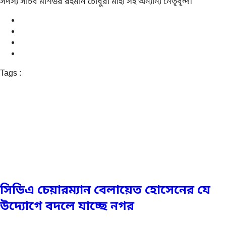
সদস্য সচিব মশিউর রহমান চৌধুরী মাহী সহ অন্যান্য নেতৃবৃন্দ।
Tags :
সিডিএ চেয়ারম্যান বেলায়েত হোসেনের যে
উদ্যোগে বদলে যাচ্ছে নগর