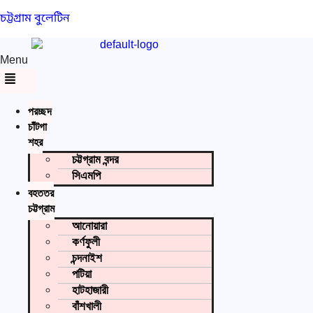
চট্টগ্রাম বুলেটিন
Menu
প্রচ্ছদ
চাঁটগা
শহর
চট্টগ্রাম বন্দর
সিএমপি
বৃহত্তর
চট্টগ্রাম
আনোয়ারা
কর্ণফুলী
চন্দনাইশ
পটিয়া
হাটহাজারী
বাঁশখালী