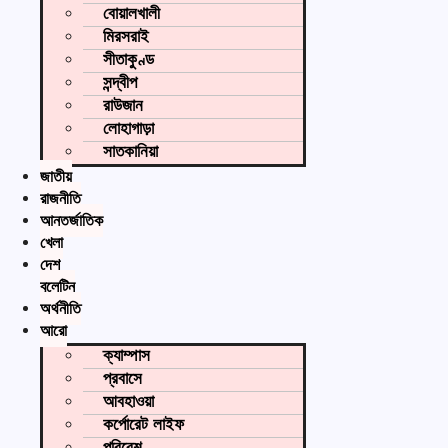
বোয়ালখালী
মিরসরাই
সীতাকুণ্ড
সন্দ্বীপ
রাউজান
লোহাগাড়া
সাতকানিয়া
জাতীয়
রাজনীতি
আন্তর্জাতিক
খেলা
দেশ
বুলেটিন
অর্থনীতি
আরো
ক্যাম্পাস
প্রবাসে
আবহাওয়া
কর্পোরেট লাইফ
পরিবেশ