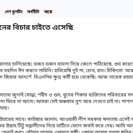
দেশ বুলেটিন
অর্থনীতি
আরো
নের বিচার চাইতে এসেছি
িলরোলার চালিয়েছে। ডজন ডজন মামলা দিয়ে জেলে পাঠিয়েছে, গুম করেছ
থে বহুদিন ঈদ করতে পারিনি। হারিয়েছি দুই পা, চোখ, হাত। চিকিৎ
জিয়ার আদর্শে বিএনপির ক্ষুদ্র কর্মী হয়ে থেকেছি। আজ তারেক রহমানে
ভায় জুলাই যোদ্ধা, শহীদ ও গুম, খুনের শিকার ব্যক্তিদের পরিবারের সদ
দা ফিরে না আসে। আমরা সেই অন্ধকার যুগ আর দেখতে চাই না। পাশাপ
 যায়।
াউচারের সাথে। কাউছার জানান, আওয়ামী লীগ সরকার ক্ষমতায় এসেই আম
াফর উল্লাহ টিটু সন্ত্রাসীদের নিয়ে মাটিতে ফেলে জবাই করে দেয়। আমি আ
 সেলাই করা। স্ট্রেচার আমার একমাত্র সঙ্গী। এছাড়া আমার গলায় ছুর