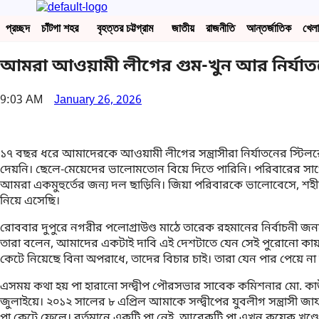
প্রচ্ছদ
চাঁটগা শহর
বৃহত্তর চট্টগ্রাম
জাতীয়
রাজনীতি
আন্তর্জাতিক
খেলা
আমরা আওয়ামী লীগের গুম-খুন আর নির্যাত
9:03 AM
January 26, 2026
১৭ বছর ধরে আমাদেরকে আওয়ামী লীগের সন্ত্রাসীরা নির্যাতনের স্ট
দেয়নি। ছেলে-মেয়েদের ভালোমতোন বিয়ে দিতে পারিনি। পরিবারের সা
আমরা একমুহুর্তের জন্য দল ছাড়িনি। জিয়া পরিবারকে ভালোবেসে, শহীদ 
নিয়ে এসেছি।
রোববার দুপুরে নগরীর পলোগ্রাউণ্ড মাঠে তারেক রহমানের নির্বাচনী জনস
তারা বলেন, আমাদের একটাই দাবি এই দেশটাতে যেন সেই পুরোনো কায়
কেটে নিয়েছে বিনা অপরাধে, তাদের বিচার চাই। তারা যেন পার পেয়ে না
এসময় কথা হয় পা হারানো সন্দ্বীপ পৌরসভার সাবেক কমিশনার মো. ক
জুলাইয়ে। ২০১২ সালের ৮ এপ্রিল আমাকে সন্দ্বীপের যুবলীগ সন্ত্রাসী জ
পা কেটে ফেলে। বর্তমানে একটি পা নেই, আরেকটি পা এখন কয়েক খণ্ডে