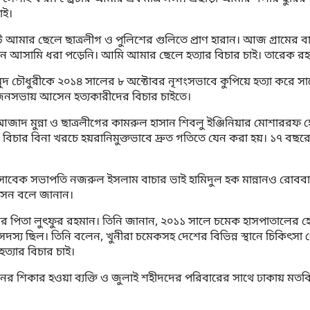
াই।
ট আমার ছেলে ছাত্রলীগ ও পুলিশের গুলিতে প্রাণ হারান। আজ গ্রামের
ামি ধরা পড়েনি। আমি আমার ছেলে হত্যার বিচার চাই। তারেক রহমা
 চৌধুরীকে ২০১৪ সালের ৮ অক্টোবর নৃশংসভাবে কুপিয়ে হত্যা করে সাবেক
 জনসভায় আসেন হত্যকারীদের বিচার চাইতে।
আজাদ মুন্না ও ছাত্রলীগের কামরুল হাসান শিবলু ইঞ্জিনিয়ার মোশাররফ 
বিচার বিনা খরচে হয়রানিমুক্তভাবে দ্রুত গতিতে যেন করা হয়। ১৭ ব
েক সভাপতি নজরুল ইসলাম বাচার ভাই হামিদুল হক মান্নানও রোববার 
সেন বলে জানান।
পিতা লুৎফুর রহমান। তিনি জানান, ২০১১ সালে চমেক হাসপাতালের হোস্ট
 সদস্য ছিল। তিনি বলেন, খুনীরা চমেকসহ দেশের বিভিন্ন স্থানে চিকি
্যার বিচার চাই।
ম, খুনের শিকার হওয়া ব্যক্তি ও জুলাই শহীদদের পরিবারের সাথে ঢাকায় ম