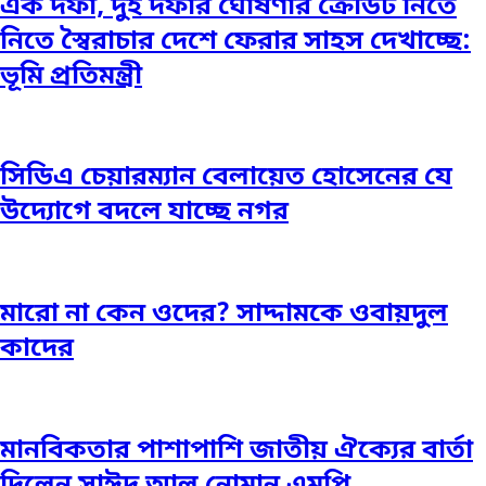
এক দফা, দুই দফার ঘোষণার ক্রেডিট নিতে
নিতে স্বৈরাচার দেশে ফেরার সাহস দেখাচ্ছে:
ভূমি প্রতিমন্ত্রী
সিডিএ চেয়ারম্যান বেলায়েত হোসেনের যে
উদ্যোগে বদলে যাচ্ছে নগর
মারো না কেন ওদের? সাদ্দামকে ওবায়দুল
কাদের
মানবিকতার পাশাপাশি জাতীয় ঐক্যের বার্তা
দিলেন সাঈদ আল নোমান এমপি