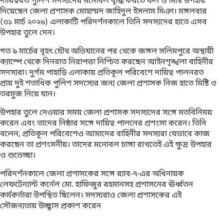
দায়িত্বরত পুলিশ সদস্যদের মনোবল বৃদ্ধি করতে ফল ও মিষ্টি উপহার
দিয়েছেন জেলা প্রশাসক মোহাম্মদ জাহিদুল ইসলাম মিঞা। মঙ্গলবার
(৩১ মার্চ ২০২৬) এলাকাটি পরিদর্শনকালে তিনি সদস্যদের হাতে এসব
উপহার তুলে দেন।
গত ৯ মার্চের বৃহৎ যৌথ অভিযানের পর থেকে জঙ্গল সলিমপুরে অস্থায়ী
ক্যাম্পে থেকে দিনরাত নিরাপত্তা নিশ্চিত করছেন আইনশৃঙ্খলা বাহিনীর
সদস্যরা। দুর্গম পাহাড়ি এলাকায় প্রতিকূল পরিবেশে দায়িত্ব পালনরত
প্রায় দুই শতাধিক পুলিশ সদস্যের জন্য জেলা প্রশাসক নিজ হাতে মিষ্টি ও
তরমুজ নিয়ে যান।
উপহার তুলে দেওয়ার সময় জেলা প্রশাসক সদস্যদের সঙ্গে মতবিনিময়
করেন এবং তাদের নিষ্ঠার সঙ্গে দায়িত্ব পালনের প্রশংসা করেন। তিনি
বলেন, প্রতিকূল পরিবেশেও আমাদের বাহিনীর সদস্যরা যেভাবে কাজ
করছেন তা প্রশংসনীয়। তাদের মনোবল চাঙ্গা রাখতেই এই ক্ষুদ্র উপহার
ও শুভেচ্ছা।
পরিদর্শনকালে জেলা প্রশাসকের সঙ্গে র‍্যাব-৭-এর অধিনায়ক
লেফটেন্যান্ট কর্নেল মো. হাফিজুর রহমানসহ প্রশাসনের ঊর্ধ্বতন
কর্মকর্তারা উপস্থিত ছিলেন। সদস্যরাও জেলা প্রশাসকের এই
সৌজন্যতায় উচ্ছ্বাস প্রকাশ করেন