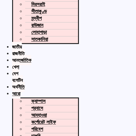
মিরসরাই
সীতাকুণ্ড
সন্দ্বীপ
রাউজান
লোহাগাড়া
সাতকানিয়া
জাতীয়
রাজনীতি
আন্তর্জাতিক
খেলা
দেশ
বুলেটিন
অর্থনীতি
আরো
ক্যাম্পাস
প্রবাসে
আবহাওয়া
কর্পোরেট লাইফ
পরিবেশ