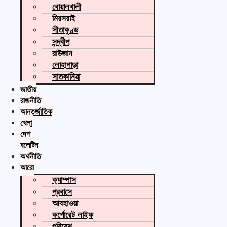
বোয়ালখালী
মিরসরাই
সীতাকুণ্ড
সন্দ্বীপ
রাউজান
লোহাগাড়া
সাতকানিয়া
জাতীয়
রাজনীতি
আন্তর্জাতিক
খেলা
দেশ
বুলেটিন
অর্থনীতি
আরো
ক্যাম্পাস
প্রবাসে
আবহাওয়া
কর্পোরেট লাইফ
পরিবেশ