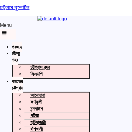
চট্টগ্রাম বুলেটিন
Menu
প্রচ্ছদ
চাঁটগা
শহর
চট্টগ্রাম বন্দর
সিএমপি
বৃহত্তর
চট্টগ্রাম
আনোয়ারা
কর্ণফুলী
চন্দনাইশ
পটিয়া
হাটহাজারী
বাঁশখালী