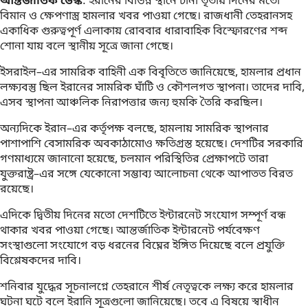
আন্তর্জাতিক ডেস্ক
: ইরানের বিভিন্ন স্থানে টানা তৃতীয় দিনের মতো
বিমান ও ক্ষেপণাস্ত্র হামলার খবর পাওয়া গেছে। রাজধানী তেহরানসহ
একাধিক গুরুত্বপূর্ণ এলাকায় রোববার ধারাবাহিক বিস্ফোরণের শব্দ
শোনা যায় বলে স্থানীয় সূত্রে জানা গেছে।
ইসরাইল–এর সামরিক বাহিনী এক বিবৃতিতে জানিয়েছে, হামলার প্রধান
লক্ষ্যবস্তু ছিল ইরানের সামরিক ঘাঁটি ও কৌশলগত স্থাপনা। তাদের দাবি,
এসব স্থাপনা আঞ্চলিক নিরাপত্তার জন্য হুমকি তৈরি করছিল।
অন্যদিকে ইরান–এর কর্তৃপক্ষ বলছে, হামলায় সামরিক স্থাপনার
পাশাপাশি বেসামরিক অবকাঠামোও ক্ষতিগ্রস্ত হয়েছে। দেশটির সরকারি
গণমাধ্যমে জানানো হয়েছে, চলমান পরিস্থিতির প্রেক্ষাপটে তারা
যুক্তরাষ্ট্র–এর সঙ্গে যেকোনো সম্ভাব্য আলোচনা থেকে আপাতত বিরত
রয়েছে।
এদিকে দ্বিতীয় দিনের মতো দেশটিতে ইন্টারনেট সংযোগ সম্পূর্ণ বন্ধ
থাকার খবর পাওয়া গেছে। আন্তর্জাতিক ইন্টারনেট পর্যবেক্ষণ
সংস্থাগুলো সংযোগে বড় ধরনের বিঘ্নের ইঙ্গিত দিয়েছে বলে প্রযুক্তি
বিশ্লেষকদের দাবি।
শনিবার যুদ্ধের সূচনালগ্নে তেহরানে শীর্ষ নেতৃত্বকে লক্ষ্য করে হামলার
ঘটনা ঘটে বলে ইরানি সূত্রগুলো জানিয়েছে। তবে এ বিষয়ে স্বাধীন