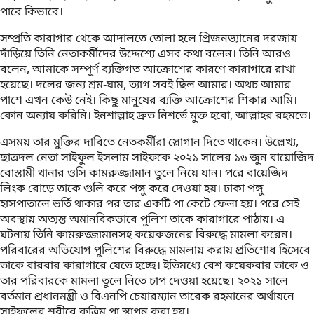
পাবে কিভাবে।
সম্প্রতি কারাগার থেকে আদালতে তোলা হলে প্রিজনভ্যানের দরজায়
দাঁড়িয়ে তিনি নেতাকর্মীদের উদ্দেশ্যে এসব কথা বলেন। তিনি আরও
বলেন, আমাকে সম্পূর্ণ ব্যক্তিগত আক্রোশের কারণে কারাগারে রাখা
হয়েছে। দলের জন্য শ্রম-ঘাম, ত্যাগ সবই ছিল আমার। অথচ আমার
পাশে এখন কেউ নেই। কিছু মানুষের ব্যক্তি আক্রোশের শিকার আমি।
কোন অন্যায় করিনি। ইনশাল্লাহ দ্রুত নিশর্তে মুক্ত হবো, আল্লাহর রহমতে।
এসময় তার মুক্তির দাবিতে নেতকর্মীরা স্লোগান দিতে থাকেন। উল্লেখ্য,
ছাত্রদল নেতা সাইফুল ইসলাম সাইফকে ২০২১ সালের ১৬ জুন বায়োজিদ
বোস্তামী থানার ওসি কামরুজ্জামান তুলে নিয়ে যান। পরে বায়েজিদ
লিংক রোড়ে তাকে গুলি করে পঙ্গু করে দেওয়া হয়। ঢাকা পঙ্গু
হাসপাতালে ভর্তি থাকার পর তার একটি পা কেটে ফেলা হয়। পরে সেই
অবস্থায় অত্যন্ত অমানবিকভাবে পুলিশ তাকে কারাগারে পাঠায়। এ
ঘটনায় তিনি কামরুজ্জামানসহ কয়েকজনের বিরুদ্ধে মামলা করেন।
পরিবারের অভিযোগ পুলিশের বিরুদ্ধে মামলায় করায় প্রতিশোধ হিসেবে
তাকে বারবার কারাগারে যেতে হচ্ছে। ইতিমধ্যে বেশ কয়েকবার তাকে ও
তার পরিবারকে মামলা তুলে নিতে চাপ দেওয়া হয়েছে। ২০২১ সালে
বর্তমান প্রধানমন্ত্রী ও বিএনপি চেয়ারম্যান তারেক রহমানের অর্থায়নে
সাইফুৃলের শরীরে কৃত্রিম পা স্থাপন করা হয়।