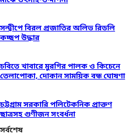
মাঝে উৎসাহ-উদ্দীপনা
সন্দ্বীপে বিরল প্রজাতির অলিভ রিডলি
কচ্ছপ উদ্ধার
চবিতে খাবারে মুরগির পালক ও কিচেনে
তেলাপোকা, দোকান সাময়িক বন্ধ ঘোষণা
চট্টগ্রাম সরকারি পলিটেকনিক প্রাক্তণ
ছাত্রসহ গুণীজন সংবর্ধনা
সর্বশেষ