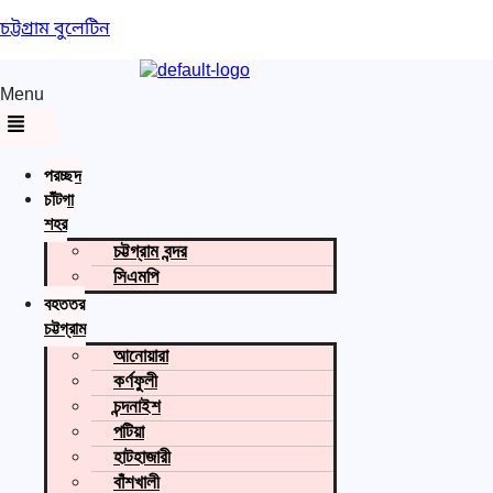
চট্টগ্রাম বুলেটিন
Menu
প্রচ্ছদ
চাঁটগা
শহর
চট্টগ্রাম বন্দর
সিএমপি
বৃহত্তর
চট্টগ্রাম
আনোয়ারা
কর্ণফুলী
চন্দনাইশ
পটিয়া
হাটহাজারী
বাঁশখালী