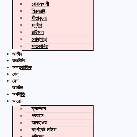
বোয়ালখালী
মিরসরাই
সীতাকুণ্ড
সন্দ্বীপ
রাউজান
লোহাগাড়া
সাতকানিয়া
জাতীয়
রাজনীতি
আন্তর্জাতিক
খেলা
দেশ
বুলেটিন
অর্থনীতি
আরো
ক্যাম্পাস
প্রবাসে
আবহাওয়া
কর্পোরেট লাইফ
পরিবেশ