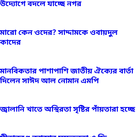
উদ্যোগে বদলে যাচ্ছে নগর
মারো কেন ওদের? সাদ্দামকে ওবায়দুল
কাদের
মানবিকতার পাশাপাশি জাতীয় ঐক্যের বার্তা
দিলেন সাঈদ আল নোমান এমপি
জ্বালানি খাতে অস্থিরতা সৃষ্টির পাঁয়তারা হচ্ছে