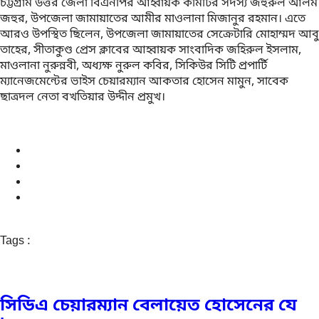
চট্টগ্রাম উত্তর জেলা বিএনপির আহ্বায়ক কমিটির সদস্য জহুরুল আলম
জহুর, উপজেলা জামায়াতের আমীর মাওলানা মিজানুর রহমান। এতে
আরও উপস্থিত ছিলেন, উপজেলা জামায়াতের সেক্রেটারি মোহাম্মদ আবু
তাহের, সীতাকুণ্ড প্রেস ক্লাবের আহ্বায়ক সাংবাদিক জহিরুল ইসলাম,
মাওলানা নুরুন্নবী, অধ্যক্ষ নুরুল কবির, সিকিউর সিটি প্রপার্টি
ম্যানেজমেন্টের ভাইস চেয়ারম্যান আকতার হোসেন মামুন, সাবেক
ছাত্রদল নেতা বখতিয়ার উদ্দীন প্রমুখ।
Tags :
সিডিএ চেয়ারম্যান বেলায়েত হোসেনের যে