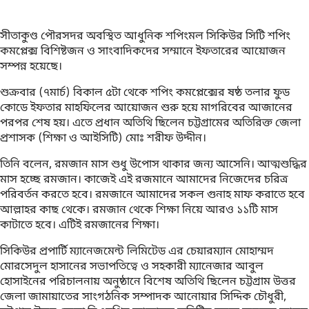
সীতাকুণ্ড পৌরসদর অবস্থিত আধুনিক শপিংমল সিকিউর সিটি শপিং
কমপ্লেক্স বিশিষ্টজন ও সাংবাদিকদের সম্মানে ইফতারের আয়োজন
সম্পন্ন হয়েছে।
শুক্রবার (৭মার্চ) বিকাল ৫টা থেকে শপিং কমপ্লেক্সের ষষ্ঠ তলার ফুড
কোডে ইফতার মাহফিলের আয়োজন শুরু হয়ে মাগরিবের আজানের
পরপর শেষ হয়। এতে প্রধান অতিথি ছিলেন চট্টগ্রামের অতিরিক্ত জেলা
প্রশাসক (শিক্ষা ও আইসিটি) মোঃ শরীফ উদ্দীন।
তিনি বলেন, রমজান মাস শুধু উপোস থাকার জন্য আসেনি। আত্মশুদ্ধির
মাস হচ্ছে রমজান। কাজেই এই রজমানে আমাদের নিজেদের চরিত্র
পরিবর্তন করতে হবে। রমজানে আমাদের সকল গুনাহ মাফ করাতে হবে
আল্লাহর কাছ থেকে। রমজান থেকে শিক্ষা নিয়ে আরও ১১টি মাস
কাটাতে হবে। এটিই রমজানের শিক্ষা।
সিকিউর প্রপার্টি ম্যানেজমেন্ট লিমিটেড এর চেয়ারম্যান মোহাম্মদ
মোরসেদুল হাসানের সভাপতিত্বে ও সহকারী ম্যানেজার আবুল
হোসাইনের পরিচালনায় অনুষ্ঠানে বিশেষ অতিথি ছিলেন চট্টগ্রাম উত্তর
জেলা জামায়াতের সাংগঠনিক সম্পাদক আনোয়ার সিদ্দিক চৌধুরী,