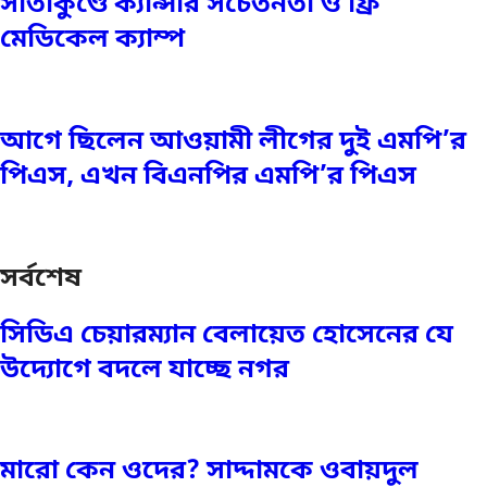
সীতাকুণ্ডে ক্যান্সার সচেতনতা ও ফ্রি
মেডিকেল ক্যাম্প
আগে ছিলেন আওয়ামী লীগের দুই এমপি’র
পিএস, এখন বিএনপির এমপি’র পিএস
সর্বশেষ
সিডিএ চেয়ারম্যান বেলায়েত হোসেনের যে
উদ্যোগে বদলে যাচ্ছে নগর
মারো কেন ওদের? সাদ্দামকে ওবায়দুল