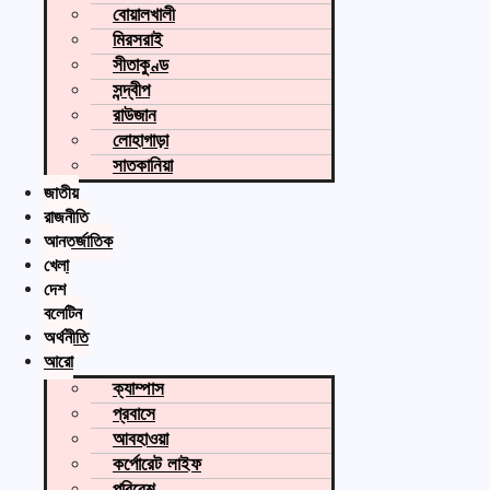
বোয়ালখালী
মিরসরাই
সীতাকুণ্ড
সন্দ্বীপ
রাউজান
লোহাগাড়া
সাতকানিয়া
জাতীয়
রাজনীতি
আন্তর্জাতিক
খেলা
দেশ
বুলেটিন
অর্থনীতি
আরো
ক্যাম্পাস
প্রবাসে
আবহাওয়া
কর্পোরেট লাইফ
পরিবেশ