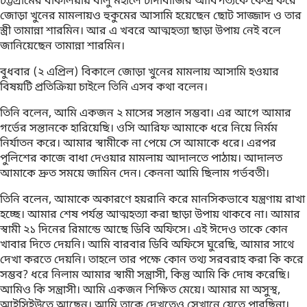
চট্টগ্রামের বাকলিয়ায় বালু মহালে চাঁদাবাজির আধিপত্যকে কেন্দ্র করে
জোড়া খুনের মামলায়ও হুকুমের আসামি হয়েছেন ছোট সাজ্জাদ ও তার
স্ত্রী তামান্না শারমিন। আর এ খবরে আত্মহত্যা ছাড়া উপায় নেই বলে
জানিয়েছেন তামান্না শারমিন।
বুধবার (২ এপ্রিল) বিকালে জোড়া খুনের মামলায় আসামি হওয়ার
বিষয়টি প্রতিক্রিয়া চাইলে তিনি এসব কথা বলেন।
তিনি বলেন, আমি একজন ২ মাসের সন্তান সম্ভবা। এর আগে আমার
গর্ভের সন্তানকে হারিয়েছি। ওসি আরিফ আমাকে ধরে নিয়ে নির্মম
নির্যাতন করে। আমার স্বামীকে না পেয়ে সে আমাকে ধরে। এরপর
পুলিশের কাজে বাধা দেওয়ার মামলায় আদালতে পাঠায়। আদালত
আমাকে দ্রুত সময়ে জামিন দেন। কেননা আমি ছিলাম গর্ভবতী।
তিনি বলেন, আমাকে অকারণে হয়রানি করে মানসিকভাবে যন্ত্রণায় রাখা
হচ্ছে। আমার শেষ পর্যন্ত আত্মহত্যা করা ছাড়া উপায় থাকবে না। আমার
স্বামী ২১ দিনের রিমান্ডে আছে ডিবি অফিসে। এই ঈদেও তাকে কোন
খাবার দিতে দেয়নি। আমি বারবার ডিবি অফিসে ঘুরেছি, আমার সাথে
দেখা করতে দেয়নি। তাহলে তার পক্ষে কোন তথ্য সরবরাহ করা কি করে
সম্ভব? ধরে নিলাম আমার স্বামী সন্ত্রাসী, কিন্তু আমি কি দোষ করেছি।
আমিও কি সন্ত্রাসী। আমি একজন শিক্ষিত মেয়ে। আমার মা অসুস্থ,
আইসিইউতে আছেন। আমি তাকে দেখতেও সেখানে যেতে পারছিনা।