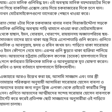
যায়। এতে মানিক গুলিবিদ্ধ হন। ওই অবস্থায় মানিক বহদ্দারহাটের দিকে
না গিয়ে বাকলিয়া এক্সেস রোড দিয়ে চকবাজারের দিকে চলে যান।
তখন মোটরসাইকেলগুলো তাদেরকে পেছনে ধাওয়া করে।
রাত সোয়া ২টার দিকে চকবাজার থানার নবাব সিরাজউদ্দৌলা সড়কে
মানিক গুলিবিদ্ধ অবস্থায় গাড়ি থামালে ধাওয়া করা মোটরসাইকেল
থেকে হাছান, ইমন, বোরহান, খোরশেদ, রায়হানসহ অজ্ঞাতপরিচয় ছয়-
সাতজন তাদের হাতে থাকা অস্ত্র দিয়ে এলোপাতাড়ি গুলি করেন। গুলিতে
মানিক ও আবদুল্লাহ, হৃদয় ও রবিন জখম হন। গাড়িতে থাকা সারোয়ার
ও ইমন কৌশলে নেমে যান। এরপর গুলি ছুড়তে থাকা ব্যক্তিরা পালিয়ে
যান। আহতদের চট্টগ্রাম মেডিকেল কলেজ (চমেক) হাসপাতালে নিয়ে
গেলে কর্তব্যরত চিকিৎসক মানিক ও আবদুল্লাহকে মৃত ঘোষণা করেন।
রবিন ও হৃদয় বর্তমানে হাসপাতালে চিকিৎসাধীন।
এজাহারে আরও উল্লেখ করা হয়, আসামি সাজ্জাদ এবং তার স্ত্রী
তামান্নার পরিকল্পনা অনুযায়ী আসামিরা সারোয়ার হোসেন বাবলা ও
অন্যদের হত্যার জন্য নতুন ব্রিজ এলাকা থেকে প্রাইভেট কারটির পিছু
নেন। গুলিতে আহতদের আত্মীয়দের সন্দেহ সরোয়ার হোসেন বাবলাকে
টার্গেট করে করেই প্রতিপক্ষ ছোট সাজ্জাদের অনুসারীরা ওই গাড়িতে
হামলা চালায়।