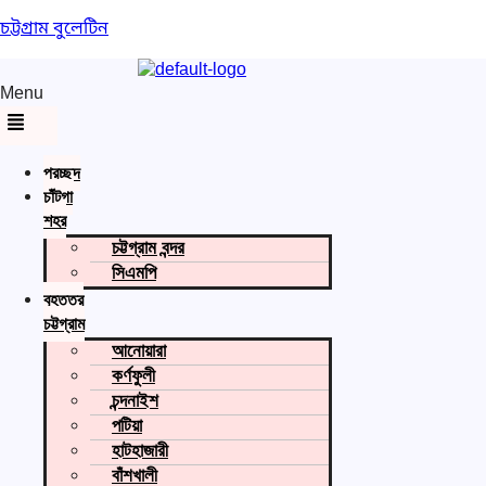
চট্টগ্রাম বুলেটিন
Menu
প্রচ্ছদ
চাঁটগা
শহর
চট্টগ্রাম বন্দর
সিএমপি
বৃহত্তর
চট্টগ্রাম
আনোয়ারা
কর্ণফুলী
চন্দনাইশ
পটিয়া
হাটহাজারী
বাঁশখালী