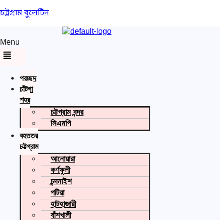
চট্টগ্রাম বুলেটিন
Menu
প্রচ্ছদ
চাঁটগা
শহর
চট্টগ্রাম বন্দর
সিএমপি
বৃহত্তর
চট্টগ্রাম
আনোয়ারা
কর্ণফুলী
চন্দনাইশ
পটিয়া
হাটহাজারী
বাঁশখালী