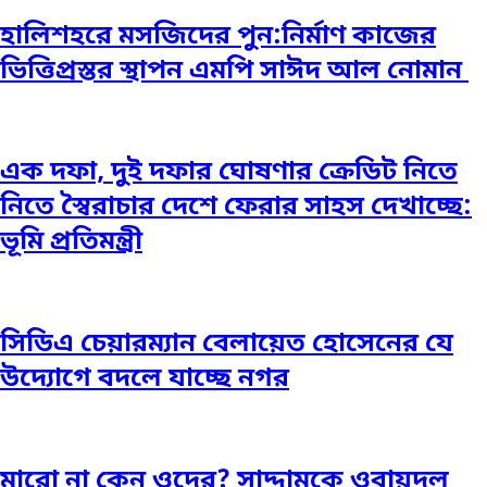
হালিশহরে মসজিদের পুন:নির্মাণ কাজের
ভিত্তিপ্রস্তর স্থাপন এমপি সাঈদ আল নোমান ‎
এক দফা, দুই দফার ঘোষণার ক্রেডিট নিতে
নিতে স্বৈরাচার দেশে ফেরার সাহস দেখাচ্ছে:
ভূমি প্রতিমন্ত্রী
সিডিএ চেয়ারম্যান বেলায়েত হোসেনের যে
উদ্যোগে বদলে যাচ্ছে নগর
মারো না কেন ওদের? সাদ্দামকে ওবায়দুল