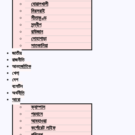
বোয়ালখালী
মিরসরাই
সীতাকুণ্ড
সন্দ্বীপ
রাউজান
লোহাগাড়া
সাতকানিয়া
জাতীয়
রাজনীতি
আন্তর্জাতিক
খেলা
দেশ
বুলেটিন
অর্থনীতি
আরো
ক্যাম্পাস
প্রবাসে
আবহাওয়া
কর্পোরেট লাইফ
পরিবেশ