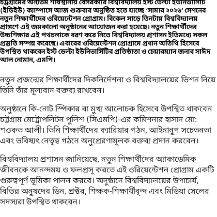
চট্টগ্রামের অন্যতম শীর্ষস্থানীয় বেসরকারি বিশ্ববিদ্যালয় ইস্ট ডেল্টা ইউনিভার্সিটি
(ইডিইউ) ক্যাম্পাসে আজ শুক্রবার অনুষ্ঠিত হতে যাচ্ছে ‘সামার ২০২৬’ সেশনের
নতুন শিক্ষার্থীদের ওরিয়েন্টেশন প্রোগ্রাম। বিকেল সাড়ে তিনটায় বিশ্ববিদ্যালয়
প্রাঙ্গণে এই জমকালো অনুষ্ঠানের আয়োজন করা হয়েছে। নতুন শিক্ষার্থীদের
উচ্চশিক্ষার এই পথচলাকে বরণ করে নিতে বিশ্ববিদ্যালয় প্রশাসন ইতিমধ্যে সকল
প্রস্তুতি সম্পন্ন করেছে। এবারের ওরিয়েন্টেশন প্রোগ্রামে প্রধান অতিথি হিসেবে
উপস্থিত থাকবেন ইস্ট ডেল্টা ইউনিভার্সিটির প্রতিষ্ঠাতা ও চেয়ারম্যান জনাব সাঈদ
আল নোমান, এমপি।
নতুন প্রজন্মের শিক্ষার্থীদের দিকনির্দেশনা ও বিশ্ববিদ্যালয়ের ভিশন নিয়ে
তিনি তাঁর মূল্যবান বক্তব্য রাখবেন।
অনুষ্ঠানে কি-নোট স্পিকার বা মুখ্য আলোচক হিসেবে উপস্থিত থাকবেন
চট্টগ্রাম মেট্রোপলিটন পুলিশ (সিএমপি)-এর কমিশনার হাসান মো:
শওকত আলী। তিনি শিক্ষার্থীদের ক্যারিয়ার গঠন, আইনানুগ সচেতনতা
এবং ভবিষ্যৎ নেতৃত্ব গঠনে অনুপ্রেরণামূলক বক্তব্য প্রদান করবেন।
বিশ্ববিদ্যালয় প্রশাসন জানিয়েছে, নতুন শিক্ষার্থীদের অ্যাকাডেমিক
জীবনকে আনন্দময় ও ফলপ্রসূ করতে এই ওরিয়েন্টেশন প্রোগ্রাম একটি
গুরুত্বপূর্ণ ভূমিকা পালন করবে। অনুষ্ঠানে বিশ্ববিদ্যালয়ের উপাচার্য,
বিভিন্ন অনুষদের ডিন, প্রক্টর, শিক্ষক-শিক্ষার্থীবৃন্দ এবং মিডিয়া সেলের
সদস্যরা উপস্থিত থাকবেন।