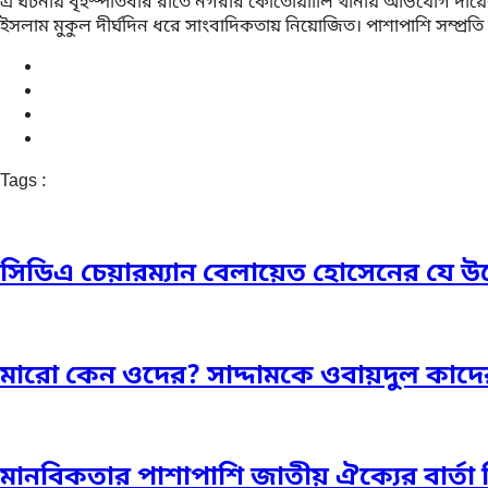
এ ঘটনায় বৃহস্পতিবার রাতে নগরীর কোতোয়াালি থানায় অভিযোগ দায়ের 
ইসলাম মুকুল দীর্ঘদিন ধরে সাংবাদিকতায় নিয়োজিত। পাশাপাশি সম্প্র
Tags :
সিডিএ চেয়ারম্যান বেলায়েত হোসেনের যে উ
মারো কেন ওদের? সাদ্দামকে ওবায়দুল কাদে
মানবিকতার পাশাপাশি জাতীয় ঐক্যের বার্