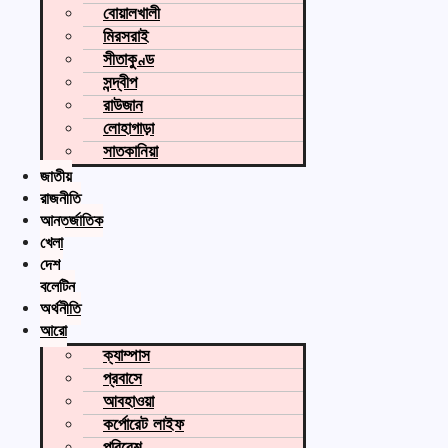
বোয়ালখালী
মিরসরাই
সীতাকুণ্ড
সন্দ্বীপ
রাউজান
লোহাগাড়া
সাতকানিয়া
জাতীয়
রাজনীতি
আন্তর্জাতিক
খেলা
দেশ
বুলেটিন
অর্থনীতি
আরো
ক্যাম্পাস
প্রবাসে
আবহাওয়া
কর্পোরেট লাইফ
পরিবেশ