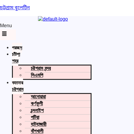
চট্টগ্রাম বুলেটিন
Menu
প্রচ্ছদ
চাঁটগা
শহর
চট্টগ্রাম বন্দর
সিএমপি
বৃহত্তর
চট্টগ্রাম
আনোয়ারা
কর্ণফুলী
চন্দনাইশ
পটিয়া
হাটহাজারী
বাঁশখালী