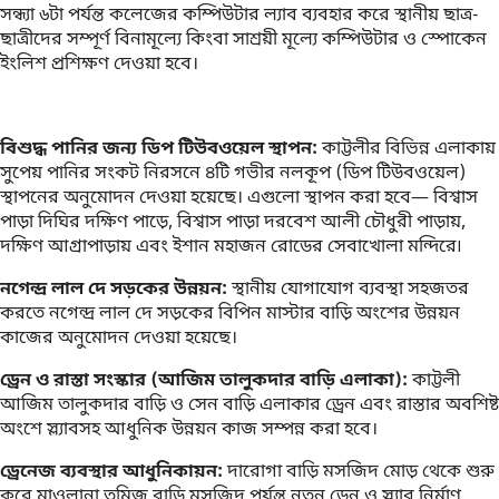
সন্ধ্যা ৬টা পর্যন্ত কলেজের কম্পিউটার ল্যাব ব্যবহার করে স্থানীয় ছাত্র-
ছাত্রীদের সম্পূর্ণ বিনামূল্যে কিংবা সাশ্রয়ী মূল্যে কম্পিউটার ও স্পোকেন
ইংলিশ প্রশিক্ষণ দেওয়া হবে।
বিশুদ্ধ পানির জন্য ডিপ টিউবওয়েল স্থাপন:
কাট্টলীর বিভিন্ন এলাকায়
সুপেয় পানির সংকট নিরসনে ৪টি গভীর নলকূপ (ডিপ টিউবওয়েল)
স্থাপনের অনুমোদন দেওয়া হয়েছে। এগুলো স্থাপন করা হবে— বিশ্বাস
পাড়া দিঘির দক্ষিণ পাড়ে, বিশ্বাস পাড়া দরবেশ আলী চৌধুরী পাড়ায়,
দক্ষিণ আগ্রাপাড়ায় এবং ইশান মহাজন রোডের সেবাখোলা মন্দিরে৷
নগেন্দ্র লাল দে সড়কের উন্নয়ন:
স্থানীয় যোগাযোগ ব্যবস্থা সহজতর
করতে নগেন্দ্র লাল দে সড়কের বিপিন মাস্টার বাড়ি অংশের উন্নয়ন
কাজের অনুমোদন দেওয়া হয়েছে।
ড্রেন ও রাস্তা সংস্কার (আজিম তালুকদার বাড়ি এলাকা):
কাট্টলী
আজিম তালুকদার বাড়ি ও সেন বাড়ি এলাকার ড্রেন এবং রাস্তার অবশিষ্ট
অংশে স্ল্যাবসহ আধুনিক উন্নয়ন কাজ সম্পন্ন করা হবে।
ড্রেনেজ ব্যবস্থার আধুনিকায়ন:
দারোগা বাড়ি মসজিদ মোড় থেকে শুরু
করে মাওলানা তমিজ বাড়ি মসজিদ পর্যন্ত নতুন ড্রেন ও স্ল্যাব নির্মাণ