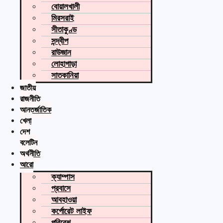
বোয়ালখালী
মিরসরাই
সীতাকুণ্ড
সন্দ্বীপ
রাউজান
লোহাগাড়া
সাতকানিয়া
জাতীয়
রাজনীতি
আন্তর্জাতিক
খেলা
দেশ
বুলেটিন
অর্থনীতি
আরো
ক্যাম্পাস
প্রবাসে
আবহাওয়া
কর্পোরেট লাইফ
পরিবেশ