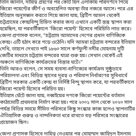
তিনি জানান, দায়িত্ব গ্রহণের পর কোর্ট হিল এলাকায় পরিদর্শনে গিয়ে
জিরো পয়েন্টের জীর্ণ ও অবহেলিত অবস্থা তাঁর নজরে আসে। পরে এর
ইতিহাস অনুসন্ধান করতে গিয়ে জানা যায়, ব্রিটিশ আমল থেকেই
চট্টগ্রামের কেন্দ্রবিন্দু চিহ্নিত করার জন্য এখানে একটি স্তম্ভ স্থাপন করা
হয়েছিল, যা পরবর্তীকালে ‘জিরো পয়েন্ট’ হিসেবে পরিচিতি লাভ করে।
জেলা প্রশাসক বলেন, “চট্টগ্রাম আমাদের দেশের প্রধান বাণিজ্যিক
কেন্দ্র। এটি হঠাৎ করে গড়ে ওঠেনি। যদি আমরা চট্টগ্রাম বন্দরের ইতিহাস
দেখি, তাহলে দেখতে পাই ১৮৬০ সালে কর্ণফুলী নদীর মোহনায় দুটি
জেটির মাধ্যমে চট্টগ্রাম বন্দরের যাত্রা শুরু হয়। সেখান থেকেই এই
অঞ্চলে বাণিজ্যিক কার্যক্রমের বিস্তার ঘটে।”
তিনি আরও বলেন, সে সময় ব্যবসা-বাণিজ্যের কার্যক্রম সুষ্ঠুভাবে
পরিচালনা এবং বিভিন্ন স্থানের দূরত্ব ও পরিমাপ নির্ধারণের সুবিধার্থে
ব্রিটিশ সরকার একটি কেন্দ্র বা নির্দিষ্ট বিন্দু স্থাপন করে, যা পরবর্তীকালে
জিরো পয়েন্ট হিসেবে পরিচিত হয়।
ইতিহাস ঘেঁটে জানা যায়, নব্বইয়ের দশকে জিরো পয়েন্টের বর্তমান
কাঠামোটি প্রথমবার নির্মাণ করা হয়। পরে ২০০১ সাল থেকে ২০২০ সাল
পর্যন্ত বিভিন্ন সময়ে সীমিত পরিসরে কিছু সংস্কার কাজ হলেও স্থাপনাটির
ঐতিহাসিক গুরুত্ব ও নান্দনিকতা ধরে রাখতে বড় পরিসরে সংস্কারের
প্রয়োজন ছিল।
জেলা প্রশাসক হিসেবে দায়িত্ব নেওয়ার পর মোহাম্মদ জাহিদুল ইসলাম