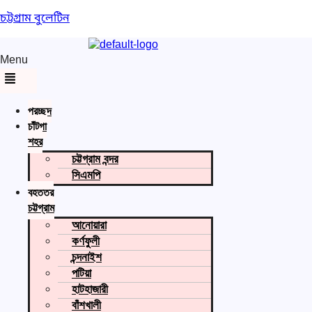
চট্টগ্রাম বুলেটিন
Menu
প্রচ্ছদ
চাঁটগা
শহর
চট্টগ্রাম বন্দর
সিএমপি
বৃহত্তর
চট্টগ্রাম
আনোয়ারা
কর্ণফুলী
চন্দনাইশ
পটিয়া
হাটহাজারী
বাঁশখালী