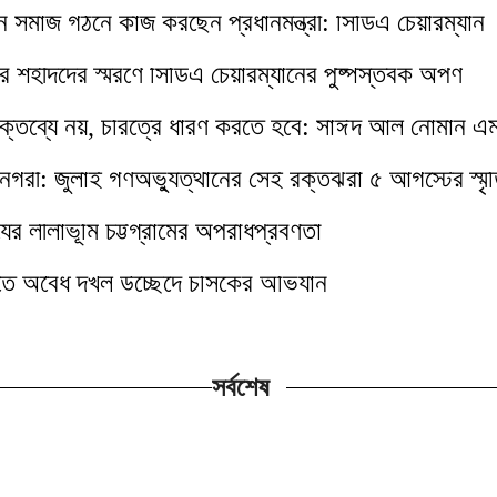
ীন সমাজ গঠনে কাজ করছেন প্রধানমন্ত্রী: সিডিএ চেয়ারম্যান
র শহীদদের স্মরণে সিডিএ চেয়ারম্যানের পুষ্পস্তবক অর্পণ
 বক্তব্যে নয়, চরিত্রে ধারণ করতে হবে: সাঈদ আল নোমান এ
রনগরী: জুলাই গণঅভ্যুত্থানের সেই রক্তঝরা ৫ আগস্টের স্মৃ
র্যের লীলাভূমি চট্টগ্রামের অপরাধপ্রবণতা
তে অবৈধ দখল উচ্ছেদে চসিকের অভিযান
সর্বশেষ