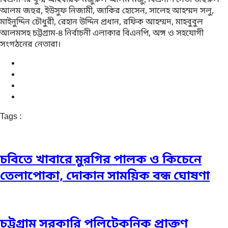
আলম জহুর, ইউসুফ নিজামী, জাকির হোসেন, সালেহ আহম্মদ সলু,
মাইনুদ্দিন চৌধুরী, রেহান উদ্দিন প্রধান, রফিক আহম্মদ, মাহবুবুল
আলমসহ চট্টগ্রাম-৪ নির্বাচনী এলাকার বিএনপি, অঙ্গ ও সহযোগী
সংগঠনের নেতারা।
Tags :
চবিতে খাবারে মুরগির পালক ও কিচেনে
তেলাপোকা, দোকান সাময়িক বন্ধ ঘোষণা
চট্টগ্রাম সরকারি পলিটেকনিক প্রাক্তণ