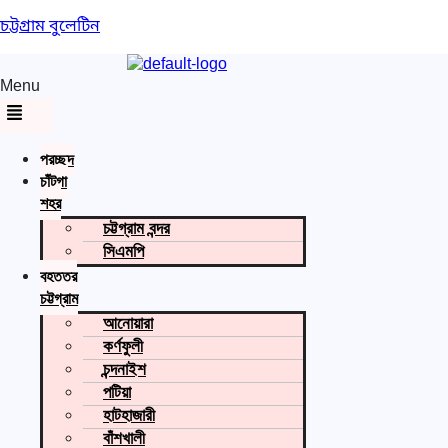
চট্টগ্রাম বুলেটিন
Menu
প্রচ্ছদ
চাঁটগা
শহর
চট্টগ্রাম বন্দর
সিএমপি
বৃহত্তর
চট্টগ্রাম
আনোয়ারা
কর্ণফুলী
চন্দনাইশ
পটিয়া
হাটহাজারী
বাঁশখালী