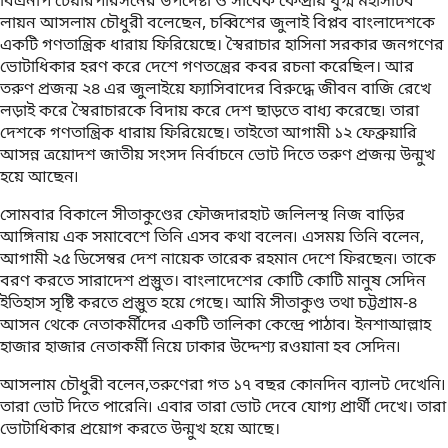
বিএনপি চেয়ারপারসনের উপদেষ্টা ও সাবেক কেন্দ্রীয় যুগ্ম মহাসচিব
লায়ন আসলাম চৌধুরী বলেছেন, চব্বিশের জুলাই বিপ্লব বাংলাদেশকে
একটি গণতান্ত্রিক ধারায় ফিরিয়েছে। স্বৈরাচার হাসিনা সরকার জনগণের
ভোটাধিকার হরণ করে দেশে গণতন্ত্রের কবর রচনা করেছিল। আর
তরুণ প্রজন্ম ২৪ এর জুলাইয়ে ফ্যাসিবাদের বিরুদ্ধে জীবন বাজি রেখে
লড়াই করে স্বৈরাচারকে বিদায় করে দেশ ছাড়তে বাধ্য করেছে৷ তারা
দেশকে গণতান্ত্রিক ধারায় ফিরিয়েছে। তাইতো আগামী ১২ ফেব্রুয়ারি
আসন্ন ত্রয়োদশ জাতীয় সংসদ নির্বাচনে ভোট দিতে তরুণ প্রজন্ম উন্মুখ
হয়ে আছেন৷
সোমবার বিকালে সীতাকুণ্ডের ফৌজদারহাট জলিলস্থ নিজ বাড়ির
আঙ্গিনায় এক সমাবেশে তিনি এসব কথা বলেন৷ এসময় তিনি বলেন,
আগামী ২৫ ডিসেম্বর দেশ নায়েক তারেক রহমান দেশে ফিরছেন৷ তাকে
বরণ করতে সারাদেশ প্রস্তুুত। বাংলাদেশের কোটি কোটি মানুষ সেদিন
ইতিহাস সৃষ্টি করতে প্রস্তুুত হয়ে গেছে। আমি সীতাকুণ্ড তথা চট্টগ্রাম-৪
আসন থেকে নেতাকর্মীদের একটি তালিকা কেন্দ্রে পাঠাব৷ ইনশাআল্লাহ
হাজার হাজার নেতাকর্মী নিয়ে ঢাকার উদ্দেশ্য রওয়ানা হব সেদিন৷
আসলাম চৌধুরী বলেন,তরুণেরা গত ১৭ বছর কোনদিন ব্যালট দেখেনি৷
তারা ভোট দিতে পারেনি৷ এবার তারা ভোট দেবে যোগ্য প্রার্থী দেখে। তারা
ভোটাধিকার প্রয়োগ করতে উন্মুখ হয়ে আছে।