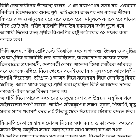
তিনি নেতাকর্মীদের উদ্দেশ্যে বলেন, এখন রাজপথের সময় নয়৷ এবারের
নির্বাচন বিশেষভাবে গুরুত্বপূর্ণ। তাই এবার রাজপথ নয় ধানের শীষের
বিজয়ের জন্য মানুষের ঘরে ঘরে যেতে হবে। মানুষকে বলতে হবে ধানের
শীষে ভোট চাই। শহীদ রাষ্ট্রপতি জিয়াউর রহমানের দর্শন তুলে ধরে
আগামী দিনের জন্য প্রণীত বিএনপির রাষ্ট্র কাঠামোর ৩১ দফার কথা
বলতে হবে।
তিনি বলেন, শহীদ প্রেসিডেন্ট জিয়াউর রহমান গণতন্ত্র, উন্নয়ন ও সমৃদ্ধির
যে আধুনিক রাজনীতি শুরু করেছিলেন, বাংলাদেশের সাবেক সফল
তিনবারের প্রধানমন্ত্রী, দেশনেত্রী বেগম খালেদা জিয়া সেটিকে আঁকড়ে
ধরে দেশকে এগিয়ে নিয়ে গেছেন বলেই দেশের মানুষ তাকে আপোষহীন
উপাধি দিয়েছেন। চট্টগ্রাম-৪ আসন নিয়ে মনোনয়ন ঘিরে বেশকিছু বিষয়
ঘটেছে। আগে যাকে সম্ভাব্য প্রার্থী করা হয়েছিল তিনি আমাদের দলের।
কাজেই ঐক্য ছাড়া বিজয় সম্ভব নয়।
আগামী দিনে তারেক রহমানের নেতৃত্বে দেশ এক উন্নয়ন, সমৃদ্ধির পথে
মাইলফলক স্পর্শ করবে। আমিও সীতাকুণ্ডের তরুণ, যুবক, শিক্ষার্থী, বৃদ্ধ
সবার সাথে পরামর্শ করে এই সীতাকুণ্ডকে উন্নয়নের ছোঁয়ায় বদলে দিব।
বিএনপি নেতা মোহাম্মদ মোরসালিনের সঞ্চালনায় ও ডা: কমল কদরের
সভাপতিত্বে অনুষ্ঠিত সভায় অন্যান্যদের মধ্যে বক্তব্য রাখেন নগর
বিএনপির যুগ্ম আহবায়ক মঞ্জুরুল আলম মঞ্জু, বিএনপি নেতা জহুরুল