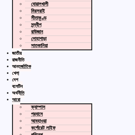
বোয়ালখালী
মিরসরাই
সীতাকুণ্ড
সন্দ্বীপ
রাউজান
লোহাগাড়া
সাতকানিয়া
জাতীয়
রাজনীতি
আন্তর্জাতিক
খেলা
দেশ
বুলেটিন
অর্থনীতি
আরো
ক্যাম্পাস
প্রবাসে
আবহাওয়া
কর্পোরেট লাইফ
পরিবেশ