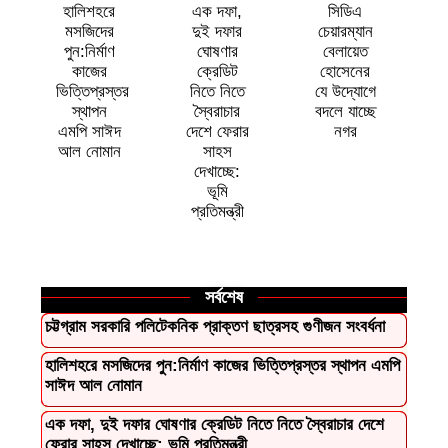
হালিশহরে
এক দফা,
সিডিএ
মসজিদের
দুই দফার
চেয়ারম্যান
ক
পুন:নির্মাণ
ঘোষণার
বেলায়েত
কাজের
ক্রেডিট
হোসেনের
ভিত্তিপ্রস্তর
নিতে নিতে
যে উদ্যোগে
স্থাপন
স্বৈরাচার
বদলে যাচ্ছে
এমপি সাঈদ
দেশে ফেরার
নগর
আল নোমান
সাহস
দেখাচ্ছে:
ভূমি
প্রতিমন্ত্রী
সর্বশেষ
চট্টগ্রাম সরকারি পলিটেকনিক প্রাক্তণ ছাত্রসহ গুণীজন সংবর্ধনা
হালিশহরে মসজিদের পুন:নির্মাণ কাজের ভিত্তিপ্রস্তর স্থাপন এমপি
সাঈদ আল নোমান ‎
এক দফা, দুই দফার ঘোষণার ক্রেডিট নিতে নিতে স্বৈরাচার দেশে
ফেরার সাহস দেখাচ্ছে: ভূমি প্রতিমন্ত্রী