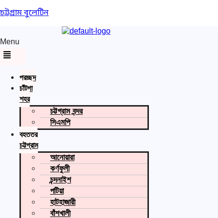
চট্টগ্রাম বুলেটিন
Menu
প্রচ্ছদ
চাঁটগা
শহর
চট্টগ্রাম বন্দর
সিএমপি
বৃহত্তর
চট্টগ্রাম
আনোয়ারা
কর্ণফুলী
চন্দনাইশ
পটিয়া
হাটহাজারী
বাঁশখালী