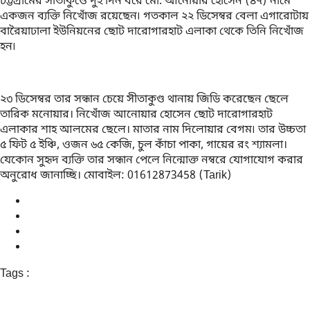
চট্টগ্রামের সীতাকুণ্ডে দুই দিন ধরে মো. আনোয়ার হোসেন (৪৭) নামে
একজন ব্যক্তি নিখোঁজ রয়েছেন৷ গতকাল ২২ ডিসেম্বর বেলা এগারোটায়
বারৈয়াঢালা ইউনিয়নের ছোট দারোগারহাট এলাকা থেকে তিনি নিখোঁজ
হন৷
২৩ ডিসেম্বর তার সন্ধান চেয়ে সীতাকুণ্ড থানায় জিডি করেছেন ছেলে
তারিক মনোয়ার। নিখোঁজ আনোয়ার হোসেন ছোট দারোগারহাট
এলাকার শাহ আলমের ছেলে। মাতার নাম দিলোয়ার বেগম৷ তার উচ্চতা
৫ ফিট ৫ ইঞ্চি, ওজন ৬৫ কেজি, চুল কাঁচা পাকা, গায়ের রং শ্যামলা।
যেকোন সুহৃদ ব্যক্তি তার সন্ধান পেলে নিন্মোক্ত নম্বরে যোগাযোগ করার
অনুরোধ জানাচ্ছি। মোবাইল: 01612873458 (Tarik)
Tags :