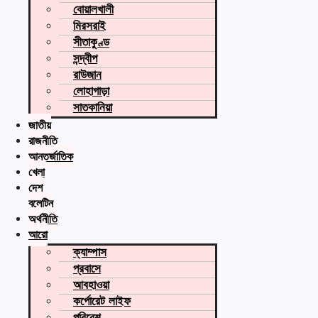
বোয়ালখালী
মিরসরাই
সীতাকুণ্ড
সন্দ্বীপ
রাউজান
লোহাগাড়া
সাতকানিয়া
জাতীয়
রাজনীতি
আন্তর্জাতিক
খেলা
দেশ
বুলেটিন
অর্থনীতি
আরো
ক্যাম্পাস
প্রবাসে
আবহাওয়া
কর্পোরেট লাইফ
পরিবেশ