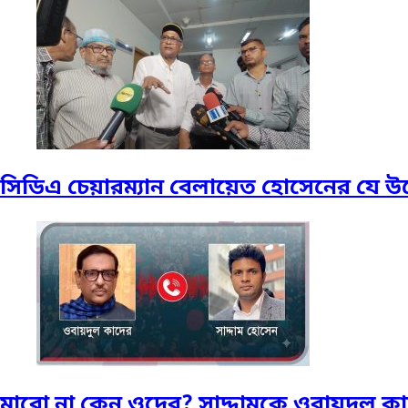
সিডিএ চেয়ারম্যান বেলায়েত হোসেনের যে উ
মারো না কেন ওদের? সাদ্দামকে ওবায়দুল ক