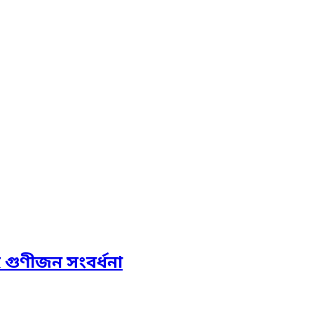
হ গুণীজন সংবর্ধনা