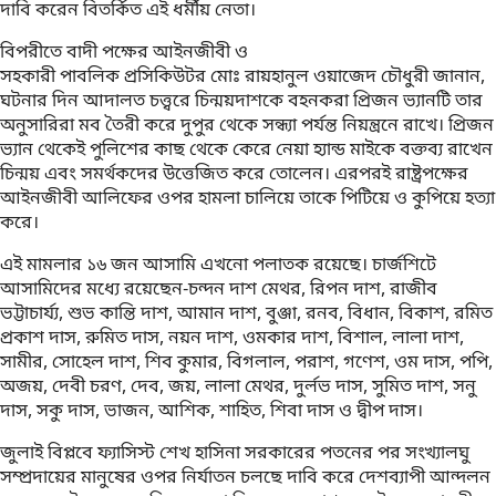
দাবি করেন বিতর্কিত এই ধর্মীয় নেতা।
বিপরীতে বাদী পক্ষের আইনজীবী ও
সহকারী পাবলিক প্রসিকিউটর মোঃ রায়হানুল ওয়াজেদ চৌধুরী জানান,
ঘটনার দিন আদালত চত্ত্বরে চিন্ময়দাশকে বহনকরা প্রিজন ভ্যানটি তার
অনুসারিরা মব তৈরী করে দুপুর থেকে সন্ধ্যা পর্যন্ত নিয়ন্ত্রনে রাখে। প্রিজন
ভ্যান থেকেই পুলিশের কাছ থেকে কেরে নেয়া হ্যান্ড মাইকে বক্তব্য রাখেন
চিন্ময় এবং সমর্থকদের উত্তেজিত করে তোলেন। এরপরই রাষ্ট্রপক্ষের
আইনজীবী আলিফের ওপর হামলা চালিয়ে তাকে পিটিয়ে ও কুপিয়ে হত্যা
করে।
এই মামলার ১৬ জন আসামি এখনো পলাতক রয়েছে। চার্জশিটে
আসামিদের মধ্যে রয়েছেন-চন্দন দাশ মেথর, রিপন দাশ, রাজীব
ভট্টাচার্য্য, শুভ কান্তি দাশ, আমান দাশ, বুঞ্জা, রনব, বিধান, বিকাশ, রমিত
প্রকাশ দাস, রুমিত দাস, নয়ন দাশ, ওমকার দাশ, বিশাল, লালা দাশ,
সামীর, সোহেল দাশ, শিব কুমার, বিগলাল, পরাশ, গণেশ, ওম দাস, পপি,
অজয়, দেবী চরণ, দেব, জয়, লালা মেথর, দুর্লভ দাস, সুমিত দাশ, সনু
দাস, সকু দাস, ভাজন, আশিক, শাহিত, শিবা দাস ও দ্বীপ দাস।
জুলাই বিপ্লবে ফ্যাসিস্ট শেখ হাসিনা সরকারের পতনের পর সংখ্যালঘু
সম্প্রদায়ের মানুষের ওপর নির্যাতন চলছে দাবি করে দেশব্যাপী আন্দলন