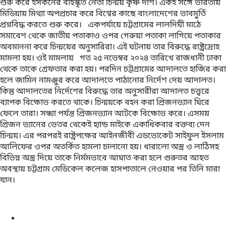
শুরু করে ইসকনের বহিস্কৃত নেতা চিন্ময় কৃষ্ণ দাশ। একই সঙ্গে ভারতীয়
মিডিয়ায় মিথ্যা অপপ্রচার করে বিশ্বের কাছে বাংলাদেশের ভাবমুর্তি
প্রশ্নবিদ্ধ করতে শুরু করে। একপর্যায়ে চট্টগ্রামের লালদিঘী মাঠে
সমাবেশ থেকে জাতীয় পতাকাও ওপর গেরুয়া পতাকা লাগিয়ে পতাকার
অবমাননা করে চিন্ময়ের অনুসারিরা। এই ঘটনায় তার বিরুদ্ধে রাষ্ট্রদ্রোহ
মামলা হয়। ওই মামলায় গত ২৫ নভেম্বর ২০২৪ তারিখে রাজধানী ঢাকা
থেকে তাকে গ্রেফতার করা হয়। পরদিন চট্টগ্রামের আদালতে হাজির করা
হলে জামিন নামঞ্জুর করে আদালতে পাঠানোর নির্দেশ দেয় আদালত।
কিন্তু আদালতের নির্দেশের বিরুদ্ধে তার অনুসারীরা আদালত চত্ত্বরে
ব্যাপক বিক্ষোভ করতে থাকে। চিন্ময়কে বহন করা প্রিজনভ্যান ঘিরে
ফেলে তারা। সন্ধ্যা পর্যন্ত প্রিজনভ্যান আটকে বিক্ষোভ করে। এসময়
প্রিজন ভ্যানের ভেতর থেকেই হ্যান্ড মাইকে একাধিকবার বক্তব্য দেন
চিন্ময়। এর পরপরই রাষ্ট্রপক্ষের আইনজীবী এডভোকেট সাইফুল ইসলাম
আলিফের ওপর অতর্কিত হামলা চালানো হয়। ধারালো অস্ত্র ও লাঠিসহ
বিভিন্ন অস্ত্র দিয়ে তাকে নির্মমভাবে আঘাত করা হলে গুরুতর আহত
অবস্থায় চট্টগ্রাম মেডিকেল কলেজ হাসপাতালে নেওয়ার পর তিনি মারা
যান।