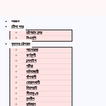
প্রচ্ছদ
চাঁটগা শহর
চট্টগ্রাম বন্দর
সিএমপি
বৃহত্তর চট্টগ্রাম
আনোয়ারা
কর্ণফুলী
চন্দনাইশ
পটিয়া
হাটহাজারী
বাঁশখালী
বোয়ালখালী
মিরসরাই
সীতাকুণ্ড
সন্দ্বীপ
রাউজান