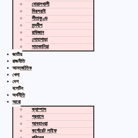
বোয়ালখালী
মিরসরাই
সীতাকুণ্ড
সন্দ্বীপ
রাউজান
লোহাগাড়া
সাতকানিয়া
জাতীয়
রাজনীতি
আন্তর্জাতিক
খেলা
দেশ
বুলেটিন
অর্থনীতি
আরো
ক্যাম্পাস
প্রবাসে
আবহাওয়া
কর্পোরেট লাইফ
পরিবেশ