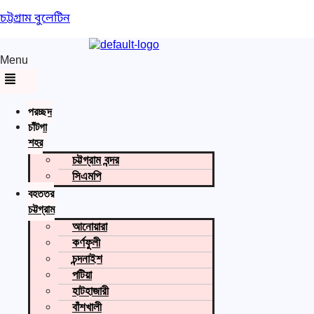
চট্টগ্রাম বুলেটিন
Menu
প্রচ্ছদ
চাঁটগা
শহর
চট্টগ্রাম বন্দর
সিএমপি
বৃহত্তর
চট্টগ্রাম
আনোয়ারা
কর্ণফুলী
চন্দনাইশ
পটিয়া
হাটহাজারী
বাঁশখালী