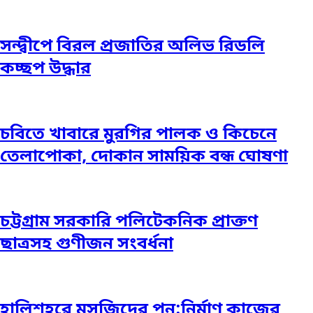
সন্দ্বীপে বিরল প্রজাতির অলিভ রিডলি
কচ্ছপ উদ্ধার
চবিতে খাবারে মুরগির পালক ও কিচেনে
তেলাপোকা, দোকান সাময়িক বন্ধ ঘোষণা
চট্টগ্রাম সরকারি পলিটেকনিক প্রাক্তণ
ছাত্রসহ গুণীজন সংবর্ধনা
হালিশহরে মসজিদের পুন:নির্মাণ কাজের