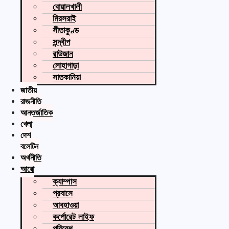
বোয়ালখালী
মিরসরাই
সীতাকুণ্ড
সন্দ্বীপ
রাউজান
লোহাগাড়া
সাতকানিয়া
জাতীয়
রাজনীতি
আন্তর্জাতিক
খেলা
দেশ
বুলেটিন
অর্থনীতি
আরো
ক্যাম্পাস
প্রবাসে
আবহাওয়া
কর্পোরেট লাইফ
পরিবেশ