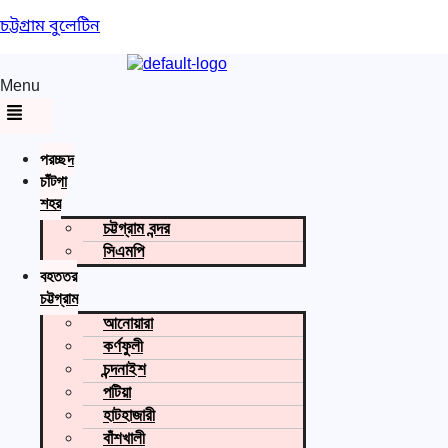
চট্টগ্রাম বুলেটিন
Menu
প্রচ্ছদ
চাঁটগা
শহর
চট্টগ্রাম বন্দর
সিএমপি
বৃহত্তর
চট্টগ্রাম
আনোয়ারা
কর্ণফুলী
চন্দনাইশ
পটিয়া
হাটহাজারী
বাঁশখালী