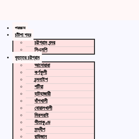
প্রচ্ছদ
চাঁটগা শহর
চট্টগ্রাম বন্দর
সিএমপি
বৃহত্তর চট্টগ্রাম
আনোয়ারা
কর্ণফুলী
চন্দনাইশ
পটিয়া
হাটহাজারী
বাঁশখালী
বোয়ালখালী
মিরসরাই
সীতাকুণ্ড
সন্দ্বীপ
রাউজান