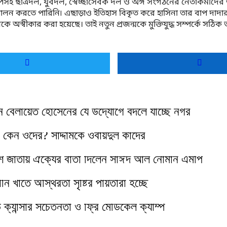
িসহ ছাত্রদল, যুবদল, স্বেচ্ছাসেবক দল ও অঙ্গ সংগঠনের নেতাকর্মীদ
ে পারিনি৷ এছাড়াও ইতিহাস বিকৃত করে হাসিনা তার বাপ দাদার কাহিন
অস্বীকার করা হয়েছে। তাই নতুন প্রজন্মকে মুক্তিযুদ্ধ সম্পর্কে সঠ
ান বেলায়েত হোসেনের যে উদ্যোগে বদলে যাচ্ছে নগর
 কেন ওদের? সাদ্দামকে ওবায়দুল কাদের
ি জাতীয় ঐক্যের বার্তা দিলেন সাঈদ আল নোমান এমপি
ানি খাতে অস্থিরতা সৃষ্টির পাঁয়তারা হচ্ছে
ে ক্যান্সার সচেতনতা ও ফ্রি মেডিকেল ক্যাম্প