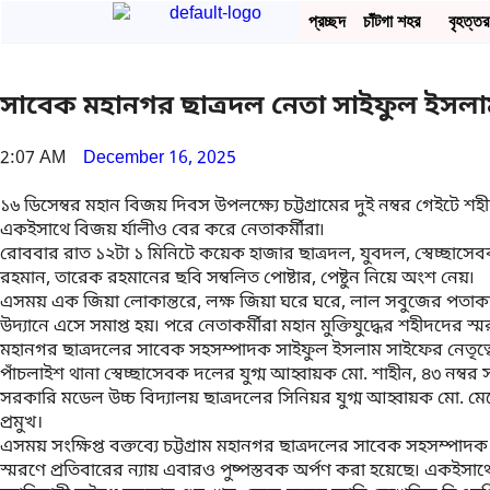
প্রচ্ছদ
চাঁটগা শহর
বৃহত্তর 
সাবেক মহানগর ছাত্রদল নেতা সাইফুল ইসলাম স
2:07 AM
December 16, 2025
১৬ ডিসেম্বর মহান বিজয় দিবস উপলক্ষ্যে চট্টগ্রামের দুই নম্বর গেইটে শহ
একইসাথে বিজয় র্যালীও বের করে নেতাকর্মীরা৷
রোববার রাত ১২টা ১ মিনিটে কয়েক হাজার ছাত্রদল, যুবদল, স্বেচ্ছাসে
রহমান, তারেক রহমানের ছবি সম্বলিত পোষ্টার, পেষ্টুন নিয়ে অংশ নেয়৷
এসময় এক জিয়া লোকান্তরে, লক্ষ জিয়া ঘরে ঘরে, লাল সবুজের পতাকায়, 
উদ্যানে এসে সমাপ্ত হয়৷ পরে নেতাকর্মীরা মহান মুক্তিযুদ্ধের শহীদদের স্ম
মহানগর ছাত্রদলের সাবেক সহসম্পাদক সাইফুল ইসলাম সাইফের নেতৃত্বে
পাঁচলাইশ থানা স্বেচ্ছাসেবক দলের যুগ্ম আহ্বায়ক মো. শাহীন, ৪৩ নম্
সরকারি মডেল উচ্চ বিদ্যালয় ছাত্রদলের সিনিয়র যুগ্ম আহ্বায়ক মো. মে
প্রমুখ।
এসময় সংক্ষিপ্ত বক্তব্যে চট্টগ্রাম মহানগর ছাত্রদলের সাবেক সহসম্পাদ
স্মরণে প্রতিবারের ন্যায় এবারও পুষ্পস্তবক অর্পণ করা হয়েছে৷ একইস