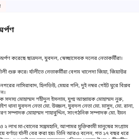
ো
অর্পণ
ক অর্পণ করেছে ছাত্রদল, যুবদল, স্বেচ্ছাসেবক দলের নেতাকর্মীরা।
ী শুরু করে৷ র্যালীতে নেতাকর্মীরা বেগম খালেদা জিয়া, জিয়াউর
রের নাসিরাবাদ, হিলভিউ, মেয়র গলি, দুই নম্বর গেইট ঘুরে বিপ্লব
েন।
দস্য মোহাম্মদ শহীদুল ইসলাম, যুগ্ম আহ্বায়ক মোহাম্মদ নুরু,
াইশ থানা যুবদল নেতা মো. উজ্জল, যুবদল নেতা মো. মাসুদ, মো. রানা,
ারণ সম্পাদক মোহাম্মদ শাহাবুদ্দিন, সাংগঠনিক সম্পাদক মো. ইমন
 ২ লাখ মা-বোনের সম্ভ্রমহানি, আপামর মুক্তিকামী মানুষের সংগ্রাম
য়ে বর্ণাঢ্য র্যালী বের করা হয়৷ তিনি আরও বলেন, গত ১৭ বছর ধরে