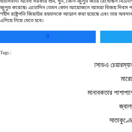
ফ্যাসিবাদী অবৈধ সরকার গুম, খুন, জেল-জুলুম জারি রেখেছিল বিএনপ
জুলুম করেছে৷ এতোদিন তেমন কোন আয়োজনে আমরা বিজয় দিবস পালন করত
শহীদ রাষ্ট্রপতি জিয়াউর রহমানকে আড়াল করা হয়েছে এবং তার অবদানকে 
এগিয়ে নিয়ে যেতে হবে।
Tags :
সিডিএ চেয়ারম্য
মারো
মানবিকতার পাশাপাশ
জ্বাল
সীতাকুণ্ড