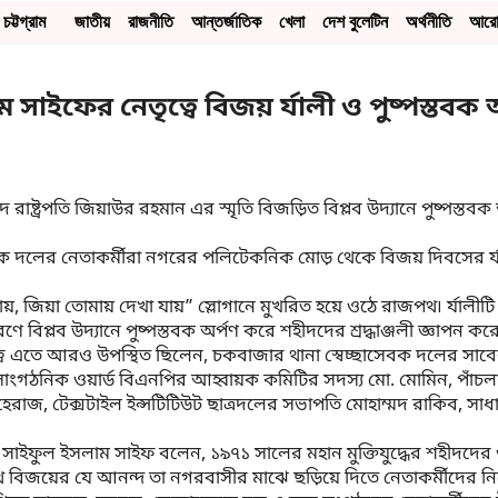
চট্টগ্রাম
জাতীয়
রাজনীতি
আন্তর্জাতিক
খেলা
দেশ বুলেটিন
অর্থনীতি
আর
াইফের নেতৃত্বে বিজয় র্যালী ও পুষ্পস্তবক 
ীদ রাষ্ট্রপতি জিয়াউর রহমান এর স্মৃতি বিজড়িত বিপ্লব উদ্যানে পুষ্পস্তব
বক দলের নেতাকর্মীরা নগরের পলিটেকনিক মোড় থেকে বিজয় দিবসের র্যাল
জিয়া তোমায় দেখা যায়” স্লোগানে মুখরিত হয়ে ওঠে রাজপথ৷ র্যালীটি নগ
রণে বিপ্লব উদ্যানে পুষ্পস্তবক অর্পণ করে শহীদদের শ্রদ্ধাঞ্জলী জ্ঞাপন কর
 এতে আরও উপস্থিত ছিলেন, চকবাজার থানা স্বেচ্ছাসেবক দলের সাবেক স
বর সাংগঠনিক ওয়ার্ড বিএনপির আহ্বায়ক কমিটির সদস্য মো. মোমিন, পাঁচল
হেরাজ, টেক্সটাইল ইন্সটিটিউট ছাত্রদলের সভাপতি মোহাম্মদ রাকিব, সাধ
ক সাইফুল ইসলাম সাইফ বলেন, ১৯৭১ সালের মহান মুক্তিযুদ্ধের শহীদদের ও
াথে বিজয়ের যে আনন্দ তা নগরবাসীর মাঝে ছড়িয়ে দিতে নেতাকর্মীদের নি