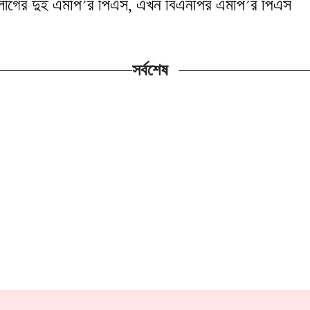
ীগের দুই এমপি’র পিএস, এখন বিএনপির এমপি’র পিএস
সর্বশেষ