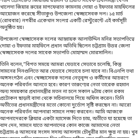
শহীদ প্রেসিডেন্ট জিয়াউর রহমান ও প্রয়াত সাবেক প্রধানমন্ত্রী বেগম
খালেদা জিয়ার রুহের মাগফেরাত কামনায় দোয়া ও ইফতার মাহফিলের
আয়োজন করেছে সীতাকুণ্ড উপজেলা স্বেচ্ছাসেবক দল। ১৫ মার্চ
(রোববার) নগরীর একেখান সংলগ্ন একটি রেস্টুরেন্টে এই কর্মসূচী
অনুষ্ঠিত হয়।
উপজেলা স্বেচ্ছাসেবক দলের আহ্বায়ক আলাউদ্দিন মনির সভাপতিত্বে
দোয়া ও ইফতার মাহফিলে প্রধান অতিথি ছিলেন চট্টগ্রাম উত্তর জেলা
স্বেচ্ছাসেবক দলের সাবেক সভাপতি মোহাম্মদ মোরসালিন।
তিনি বলেন,”বিগত সময়ে আমরা যেভাবে সেভাবে চলেছি, কিন্তু
সামনের দিনগুলিতে আর যেভাবে সেভাবে চলা যাবে না। বিএনপি তথা
অঙ্গসংগঠন এবং স্বেচ্ছাসেবক দলের নেতৃবৃন্দ ও কর্মীদের আচরণে
অনেক পরিবর্তন আনতে হবে। কারণ তারুণ্যের নেতা তারেক রহমান
অন্য সময়কার প্রধানমন্ত্রীর মতন না চলে সকাল ৯টায় কোন রকম
প্রটোকল ছাড়াই বাসা থেকে সচিবালয়ে গিয়ে অফিস করেন। তিনি
অতীতের প্রধানমন্ত্রীদের মতো কোনো দুর্ভোগ সৃষ্টি করছেন না। আরো
অনেক পরিবর্তন আপনারা সামনে লক্ষ্য করবেন। আমি আজকে
আপনাদেরকে ক্লিয়ার একটা ম্যাসেজ দিতে চায়, অতীতে যা হয়েছে তা
বাদ দেন, সামনে যাতে আপনাদের কোন কাজে আমাদের নেতা
চট্টগ্রাম-৪ আসনের সংসদ সদস্য আসলাম চৌধুরীর মান ক্ষুন্ন না হয়। খুব