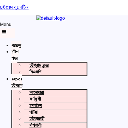
চট্টগ্রাম বুলেটিন
Menu
প্রচ্ছদ
চাঁটগা
শহর
চট্টগ্রাম বন্দর
সিএমপি
বৃহত্তর
চট্টগ্রাম
আনোয়ারা
কর্ণফুলী
চন্দনাইশ
পটিয়া
হাটহাজারী
বাঁশখালী