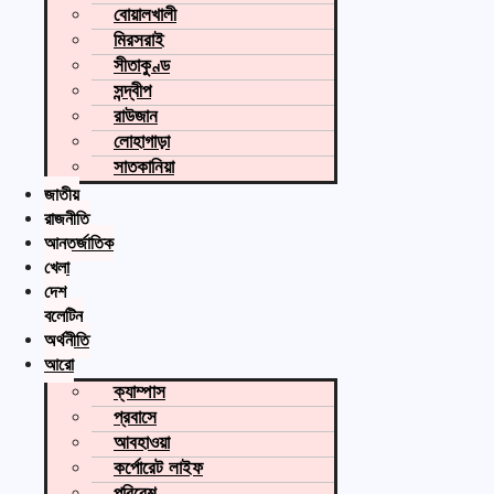
বোয়ালখালী
মিরসরাই
সীতাকুণ্ড
সন্দ্বীপ
রাউজান
লোহাগাড়া
সাতকানিয়া
জাতীয়
রাজনীতি
আন্তর্জাতিক
খেলা
দেশ
বুলেটিন
অর্থনীতি
আরো
ক্যাম্পাস
প্রবাসে
আবহাওয়া
কর্পোরেট লাইফ
পরিবেশ