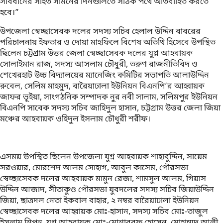
সাবধানের সহিত সামনের দিনগুলিতে সঠিক পথে অতিবাহিত করতে
হবে।”
উপজেলা স্বেচ্ছাসেবক দলের সদস্য সচিব হেলাল উদ্দিন বাবরের
পরিচালনায় ইফতার ও দোয়া মাহফিলে বিশেষ অতিথি হিসেবে উপস্থিত
ছিলেন চট্টগ্রাম উত্তর জেলা স্বেচ্ছাসেবক দলের যুগ্ন আহবায়ক
সোলাইমান রাজ, সদস্য আসলাম চৌধুরী, তরুণ রাজনীতিবিদ ও
শেখেরহাট উচ্চ বিদ্যালয়ের ম্যানেজিং কমিটির সভাপতি আলাউদ্দিন
রুবেল, সেলিম মাহমুদ, বারৈয়াঢালা ইউনিয়ন বিএনপি’র আহ্বায়ক
জাফর ভূইয়া, সাংগঠনিক সম্পাদক নুর নবী সালাম, সলিমপুর ইউনিয়ন
বিএনপি সাবেক সদস্য সচিব জাহিদুল হাসান, চট্টগ্রাম উত্তর জেলা জিয়া
মঞ্চের আহবায়ক ওহিদুল ইসলাম চৌধুরী শরীফ।
এসময় উপস্থিত ছিলেন উপজেলা যুগ্ন আহবায়ক শাহাবুদ্দিন, সায়েম
সরওয়ার, মোরশেদ আলম সোহাগ, আবুল কাসেম, পৌরসভা
স্বেচ্ছাসেবক দলের আহবায়ক মামুন রেজা, শামসুল আলম, গিয়াস
উদ্দিন আজাদ, সীতাকুণ্ড পৌরসভা যুবদলের সদস্য সচিব জিয়াউদ্দিন
জিয়া, ছাত্রদল নেতা ইকবাল বাহার, ২ নম্বর বারৈয়াঢালা ইউনিয়ন
স্বেচ্ছাসেবক দলের আহ্বায়ক মোঃ-হাসান, সদস্য সচিব মোঃ-তাজুল
ইসলাম শিপন, যুগ্ন আহবায়ক মোঃ-মোশাররফ হোসেন, মোহাম্মদ আলী,