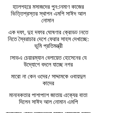
হালিশহরে মসজিদের পুন:নির্মাণ কাজের
ভিত্তিপ্রস্তর স্থাপন এমপি সাঈদ আল
নোমান ‎
এক দফা, দুই দফার ঘোষণার ক্রেডিট নিতে
নিতে স্বৈরাচার দেশে ফেরার সাহস দেখাচ্ছে:
ভূমি প্রতিমন্ত্রী
সিডিএ চেয়ারম্যান বেলায়েত হোসেনের যে
উদ্যোগে বদলে যাচ্ছে নগর
মারো না কেন ওদের? সাদ্দামকে ওবায়দুল
কাদের
মানবিকতার পাশাপাশি জাতীয় ঐক্যের বার্তা
দিলেন সাঈদ আল নোমান এমপি