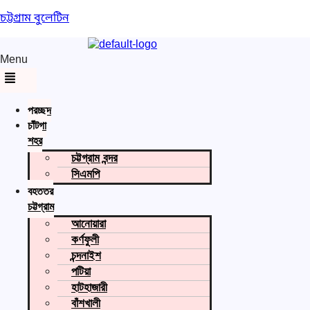
চট্টগ্রাম বুলেটিন
Menu
প্রচ্ছদ
চাঁটগা
শহর
চট্টগ্রাম বন্দর
সিএমপি
বৃহত্তর
চট্টগ্রাম
আনোয়ারা
কর্ণফুলী
চন্দনাইশ
পটিয়া
হাটহাজারী
বাঁশখালী