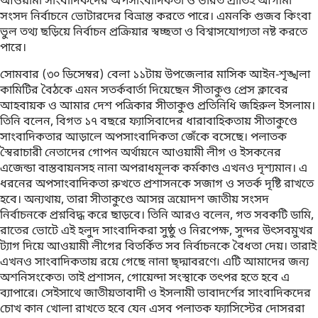
আওয়ামী সাংবাদিকদের অপসাংবাদিকতা ও ভারত প্রীতিই আগামী
সংসদ নির্বাচনে ভোটারদের বিভ্রান্ত করতে পারে। এমনকি গুজব কিংবা
ভুল তথ্য ছড়িয়ে নির্বাচন প্রক্রিয়ার স্বচ্ছতা ও বিশ্বাসযোগ্যতা নষ্ট করতে
পারে।
সোমবার (৩০ ডিসেম্বর) বেলা ১১টায় উপজেলার মাসিক আইন-শৃঙ্খলা
কামিটির বৈঠকে এমন সতর্কবার্তা দিয়েছেন সীতাকুণ্ড প্রেস ক্লাবের
আহবায়ক ও আমার দেশ পত্রিকার সীতাকুণ্ড প্রতিনিধি জহিরুল ইসলাম।
তিনি বলেন, বিগত ১৭ বছরে ফ্যাসিবাদের ধারাবাহিকতায় সীতাকুণ্ডে
সাংবাদিকতার আড়ালে অপসাংবাদিকতা জেঁকে বসেছে। পলাতক
স্বৈরাচারী নেতাদের গোপন অর্থায়নে আওয়ামী লীগ ও ইসকনের
এজেন্ডা বাস্তবায়নসহ নানা অপরাধমূলক কর্মকাণ্ড এখনও দৃশ্যমান। এ
ধরনের অপসাংবাদিকতা রুখতে প্রশাসনকে সজাগ ও সতর্ক দৃষ্টি রাখতে
হবে। অন্যথায়, তারা সীতাকুণ্ডে আসন্ন ত্রয়োদশ জাতীয় সংসদ
নির্বাচনকে প্রশ্নবিদ্ধ করে ছাড়বে। তিনি আরও বলেন, গত সবকটি ডামি,
রাতের ভোটে এই হলুদ সাংবাদিকরা সুষ্ঠু ও নিরপেক্ষ, সুন্দর উৎসবমুখর
ট্যাগ দিয়ে আওয়ামী লীগের বিতর্কিত সব নির্বাচনকে বৈধতা দেয়। তারাই
এখনও সাংবাদিকতায় রয়ে গেছে নানা ছ্দ্মাবরণে৷ এটি আমাদের জন্য
অশনিসংকেত৷ তাই প্রশাসন, গোয়েন্দা সংস্থাকে তৎপর হতে হবে এ
ব্যাপারে৷ সেইসাথে জাতীয়তাবাদী ও ইসলামী ভাবাদর্শের সাংবাদিকদের
চোখ কান খোলা রাখতে হবে যেন এসব পলাতক ফ্যাসিস্টের দোসররা