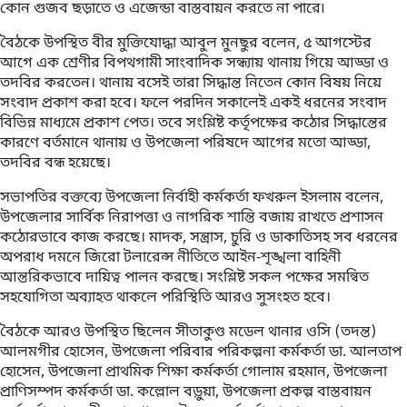
কোন গুজব ছড়াতে ও এজেন্ডা বাস্তবায়ন করতে না পারে৷
বৈঠকে উপস্থিত বীর মুক্তিযোদ্ধা আবুল মুনছুর বলেন, ৫ আগস্টের
আগে এক শ্রেণীর বিপথগামী সাংবাদিক সন্ধ্যায় থানায় গিয়ে আড্ডা ও
তদবির করতেন। থানায় বসেই তারা সিদ্ধান্ত নিতেন কোন বিষয় নিয়ে
সংবাদ প্রকাশ করা হবে। ফলে পরদিন সকালেই একই ধরনের সংবাদ
বিভিন্ন মাধ্যমে প্রকাশ পেত। তবে সংশ্লিষ্ট কর্তৃপক্ষের কঠোর সিদ্ধান্তের
কারণে বর্তমানে থানায় ও উপজেলা পরিষদে আগের মতো আড্ডা,
তদবির বন্ধ হয়েছে।
সভাপতির বক্তব্যে উপজেলা নির্বাহী কর্মকর্তা ফখরুল ইসলাম বলেন,
উপজেলার সার্বিক নিরাপত্তা ও নাগরিক শান্তি বজায় রাখতে প্রশাসন
কঠোরভাবে কাজ করছে। মাদক, সন্ত্রাস, চুরি ও ডাকাতিসহ সব ধরনের
অপরাধ দমনে জিরো টলারেন্স নীতিতে আইন-শৃঙ্খলা বাহিনী
আন্তরিকভাবে দায়িত্ব পালন করছে। সংশ্লিষ্ট সকল পক্ষের সমন্বিত
সহযোগিতা অব্যাহত থাকলে পরিস্থিতি আরও সুসংহত হবে।
বৈঠকে আরও উপস্থিত ছিলেন সীতাকুণ্ড মডেল থানার ওসি (তদন্ত)
আলমগীর হোসেন, উপজেলা পরিবার পরিকল্পনা কর্মকর্তা ডা. আলতাপ
হোসেন, উপজেলা প্রাথমিক শিক্ষা কর্মকর্তা গোলাম রহমান, উপজেলা
প্রাণিসম্পদ কর্মকর্তা ডা. কল্লোল বড়ুয়া, উপজেলা প্রকল্প বাস্তবায়ন