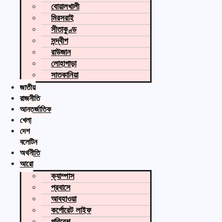
বোয়ালখালী
মিরসরাই
সীতাকুণ্ড
সন্দ্বীপ
রাউজান
লোহাগাড়া
সাতকানিয়া
জাতীয়
রাজনীতি
আন্তর্জাতিক
খেলা
দেশ
বুলেটিন
অর্থনীতি
আরো
ক্যাম্পাস
প্রবাসে
আবহাওয়া
কর্পোরেট লাইফ
পরিবেশ