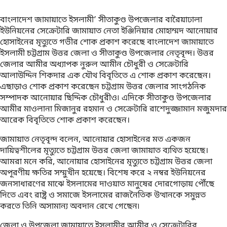
বাংলাদেশ জামায়াতে ইসলামী’ সীতাকুণ্ড উপজেলার বারৈয়াঢালা
ইউনিয়নের সেক্রেটারি জামায়াত নেতা ইঞ্জিনিয়ার মোহাম্মদ আনোয়ার
হোসাইনের মৃত্যুতে গভীর শোক প্রকাশ করেছে বাংলাদেশ জামায়াতে
ইসলামী চট্টগ্রাম উত্তর জেলা ও সীতাকুণ্ড উপজেলার নেতৃবৃন্দ। উত্তর
জেলার আমীর অধ্যাপক নুরুল আমীন চৌধুরী ও সেক্রেটারি
আলাউদ্দিন শিকদার এক যৌথ বিবৃতিতে এ শোক প্রকাশ করেছেন।
এছাড়াও শোক প্রকাশ করেছেন চট্টগ্রাম উত্তর জেলার সাংগঠনিক
সম্পাদক আনোয়ার ছিদ্দিক চৌধুরীও৷ এদিকে সীতাকুণ্ড উপজেলার
আমীর মাওলানা মিজানুর রহমান ও সেক্রেটারি রাশেদুজ্জামান মজুমদার
আরেক বিবৃতিতে শোক প্রকাশ করেছেন।
জামায়াত নেতৃবৃন্দ বলেন, আনোয়ার হোসাইনের মত একজন
দায়িত্বশীলের মৃত্যুতে চট্টগ্রাম উত্তর জেলা জামায়াত ব্যথিত হয়েছে।
আমরা মনে করি, আনোয়ার হোসাইনের মৃত্যুতে চট্টগ্রাম উত্তর জেলা
অপূরণীয় ক্ষতির সম্মুখীন হয়েছে। বিশেষ করে ২ নম্বর ইউনিয়নের
জনসাধারণের মাঝে ইসলামের দাওয়াত মানুষের দোরগোড়ায় পৌঁছে
দিতে এবং রাষ্ট্র ও সমাজে ইসলামের রাজনৈতিক উত্থানকে সমুন্নত
করতে তিনি অসামান্য অবদান রেখে গেছেন৷
জেলা ও উপজেলা জামায়াতে ইসলামীর আমীর ও সেক্রেটারির