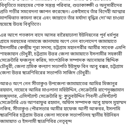
বিবৃতিতে মরহুমের শোক সন্তপ্ত পরিবার, শুভাকাঙ্ক্ষী ও অনুসারীদের
প্রতি গভীর সমবেদনা জ্ঞাপন করেছেন। একইসাথে তাঁর বিদেহী আত্মার
মাগফিরাত কামনা করে এবং জান্নাতে তাঁর মর্যাদা বৃদ্ধির দো’আ চাওয়া
হয়েছে উভয় বিবৃতিতে।
এর আগে গতকাল বাদে আসর বারৈয়াঢালা ইউনিয়নের পূর্ব ধর্মপুর
গ্রামে মরহুমের নামাজে জানাযায় অংশ নেন বাংলাদেশ জামায়াতে
ইসলামীর কেন্দ্রীয় শূরা সদস্য, চট্টগ্রাম মহানগরীর আমীর সাবেক এমপি
শাহজাহান চৌধুরী, চট্টগ্রাম উত্তর জেলা জামায়াতে ইসলামীর সহকারী
সেক্রেটারি ফজলুল করিম, সাংগঠনিক সম্পাদক আনোয়ার ছিদ্দিক
চৌধুরী, জেলা শ্রমিক কল্যাণ সভাপতি ইউসুফ বিন আবু বক্কর, চট্টগ্রাম
জেলা উত্তর ছাত্রশিবিরের সভাপতি সাজিদ চৌধুরী।
আরও অংশ নেন সীতাকুণ্ড উপজেলা জামায়াতের আমির মিজানুর
রহমান, নায়েবে আমির মাওলানা মহিউদ্দিন, সেক্রেটারি রাশেদুজ্জামান
মজুমদার, এসিস্ট্যান্ট সেক্রেটারি মু: কুতুবউদ্দিন শিবলী এসিস্ট্যান্ট
সেক্রেটারি এড আশরাফুর রহমান, অফিস সম্পাদক আবু হাফস মুহাম্মদ
নকিব, সীতাকুণ্ড পৌরসভার আমীর হাফেজ আলী আকবর, ইসলামি
ছাত্রশিবির চট্টগ্রাম উত্তর জেলা সাবেক সভাপতিসহ স্থানীয় ইউনিয়ন
জামায়াত ও ইসলামী ছাত্রশিবির নেতৃবৃন্দ