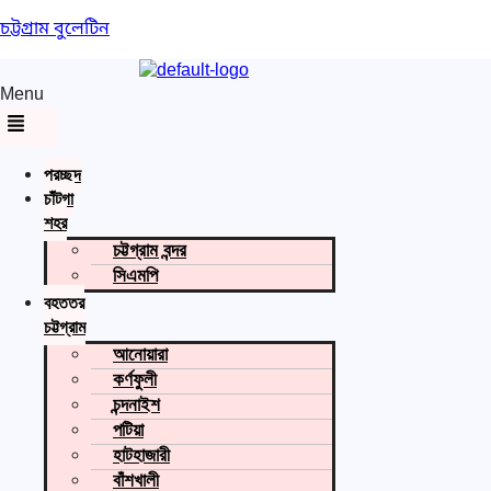
চট্টগ্রাম বুলেটিন
Menu
প্রচ্ছদ
চাঁটগা
শহর
চট্টগ্রাম বন্দর
সিএমপি
বৃহত্তর
চট্টগ্রাম
আনোয়ারা
কর্ণফুলী
চন্দনাইশ
পটিয়া
হাটহাজারী
বাঁশখালী