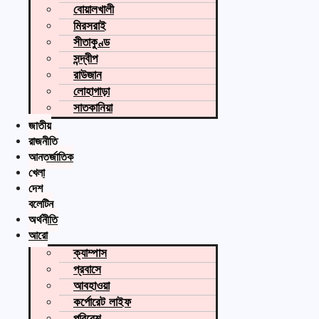
বোয়ালখালী
মিরসরাই
সীতাকুণ্ড
সন্দ্বীপ
রাউজান
লোহাগাড়া
সাতকানিয়া
জাতীয়
রাজনীতি
আন্তর্জাতিক
খেলা
দেশ
বুলেটিন
অর্থনীতি
আরো
ক্যাম্পাস
প্রবাসে
আবহাওয়া
কর্পোরেট লাইফ
পরিবেশ