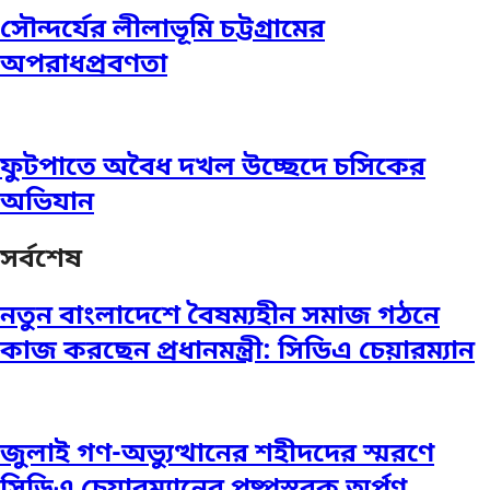
সৌন্দর্যের লীলাভূমি চট্টগ্রামের
অপরাধপ্রবণতা
ফুটপাতে অবৈধ দখল উচ্ছেদে চসিকের
অভিযান
সর্বশেষ
নতুন বাংলাদেশে বৈষম্যহীন সমাজ গঠনে
কাজ করছেন প্রধানমন্ত্রী: সিডিএ চেয়ারম্যান
জুলাই গণ-অভ্যুত্থানের শহীদদের স্মরণে
সিডিএ চেয়ারম্যানের পুষ্পস্তবক অর্পণ