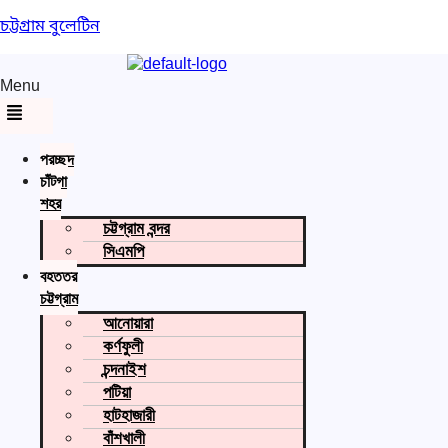
চট্টগ্রাম বুলেটিন
Menu
প্রচ্ছদ
চাঁটগা
শহর
চট্টগ্রাম বন্দর
সিএমপি
বৃহত্তর
চট্টগ্রাম
আনোয়ারা
কর্ণফুলী
চন্দনাইশ
পটিয়া
হাটহাজারী
বাঁশখালী