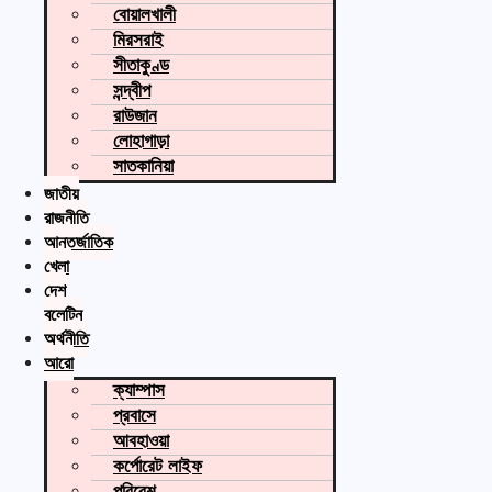
বোয়ালখালী
মিরসরাই
সীতাকুণ্ড
সন্দ্বীপ
রাউজান
লোহাগাড়া
সাতকানিয়া
জাতীয়
রাজনীতি
আন্তর্জাতিক
খেলা
দেশ
বুলেটিন
অর্থনীতি
আরো
ক্যাম্পাস
প্রবাসে
আবহাওয়া
কর্পোরেট লাইফ
পরিবেশ