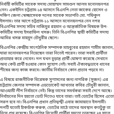
নির্বাহী কমিটির সাবেক সদস্য মোহাম্মদ সামশুল আলম মনোনয়নপত্র
নেন। একইদিন চট্টগ্রাম-১৪ আসনে বিএনপি নেতা জাকের হোসেন ও
দক্ষিণ জেলা স্বেচ্ছাসেবক দলের সাবেক সভাপতি মো. শফিকুল
ইসলাম। তার আগে চট্টগ্রাম-১১ আসনে মনোনয়নপত্র নেন নগর
বিএনপির সদস্য সচিব নাজিমুর রহমান ও আন্তর্জাতিক বিষয়ক উপ-
কমিটির সদস্য ইসরাফিল খসরু। তিনি বিএনপির স্থায়ী কমিটির সদস্য
আমির খসরু মাহমুদ চৌধুরীর ছেলে।
বিএনপির কেন্দ্রীয় সাংগঠনিক সম্পাদক মাহবুবের রহমান শামীম জানান,
যারা মনোনয়নপত্র নিয়েছেন তারা নিতেই পারেন। তারা সবাই প্রার্থীতা
প্রত্যাহার করে নেবেন। দল যখন চূড়ান্ত প্রার্থী ঘোষণা করেছে সেখানে
অন্য কেউ প্রার্থী হওয়ার কোন সুযোগ নেই। সবাই ঐক্যবদ্ধভাবে ধানের
শীষের জন্য কাজ করবে। জাতীয় নির্বাচনে কোন প্রভাব পড়বে না।
এ বিষয়ে রাজনীতিক বিশ্লেষক সুশাসনের জন্য নাগরিক (সুজন) এর
চট্টগ্রাম জেলার সম্পাদক এডভোকেট আখতার কবির চৌধুরী জানান,
আওয়ামী লীগ নির্বাচনে নেই। কিন্তু তাদের সমর্থকরা সবাই দেশে আছে।
নির্বাচনের দিন হয়তো ভোট দিতেও যাবে তারা। তাই ভোটের হিসেব এতো
সরল হবে না। বিএনপির প্রধান প্রতিদ্বন্দ্বী এবার জামায়াতে ইসলামী।
দলটি যতোই হাঁকডাঁক করুক, ভোটের মাঠে তাদের অবস্থান কতটুকু তা
নিয়ে প্রশ্ন রয়েছে। বিএনপির বিদ্রোহী প্রার্থীরা হয়তো ভাবছেন ২৪ সালে