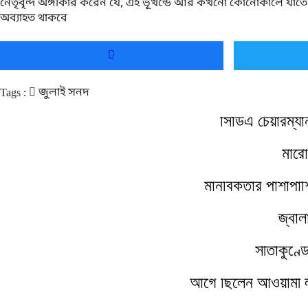
নেতৃবৃন্দ অঙ্গীকার করেন যে, এই ভূখন্ডে আর কখনো কোনোকালে যাত
অব্যাহত থাকবে
জুলাই সনদ
Tags :
সিডিএ চেয়ারম্য
মারো
মানবিকতার পাশাপাশ
জ্বাল
সীতাকুণ্ড
আগে ছিলেন আওয়ামী ল