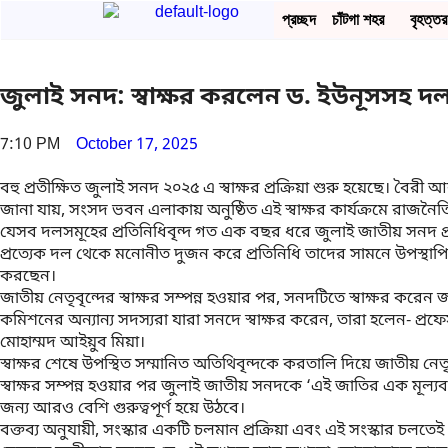
প্রচ্ছদ
চাঁটগা শহর
বৃহত্তর 
জুলাই সনদ: স্বাক্ষর করলেন ড. ইউনূসসহ 
7:10 PM
October 17, 2025
বহু প্রতীক্ষিত
জুলাই সনদ ২০২৫
এ স্বাক্ষর প্রক্রিয়া শুরু হয়েছে। বৈরী
জানা যায়, সংসদ ভবন এলাকায়
অনুষ্ঠিত এই স্বাক্ষর কার্যক্রমে রাজনৈ
যেসব দলসমূহের প্রতিনিধিবৃন্দ গত এক বছর ধরে জুলাই জাতীয় সনদ প্রণয
প্রত্যেক দল থেকে মনোনীত
দুজন করে প্রতিনিধি
তাদের সামনে উপস্থাপিত
করছেন
।
জাতীয় নেতৃবৃন্দের স্বাক্ষর সম্পন্ন হওয়ার পর
, সনদটিতে স্বাক্ষর করেন
কমিশনের অন্যান্য সদস্যরা যারা সনদে স্বাক্ষর করেন, তারা হলেন-
প্রফ
মোহাম্মদ আইয়ুব মিয়া
।
স্বাক্ষর শেষে উপস্থিত সম্মানিত অতিথিবৃন্দকে করতালি দিয়ে জাতীয় ন
স্বাক্ষর সম্পন্ন হওয়ার পর জুলাই জাতীয় সনদকে
‘এই জাতির এক মূল্যব
জন্য আরও বেশি গুরুত্বপূর্ণ হয়ে উঠবে
।
বক্তব্য অনুযায়ী,
সংস্কার একটি চলমান প্রক্রিয়া
এবং এই সংস্কার চলতেই