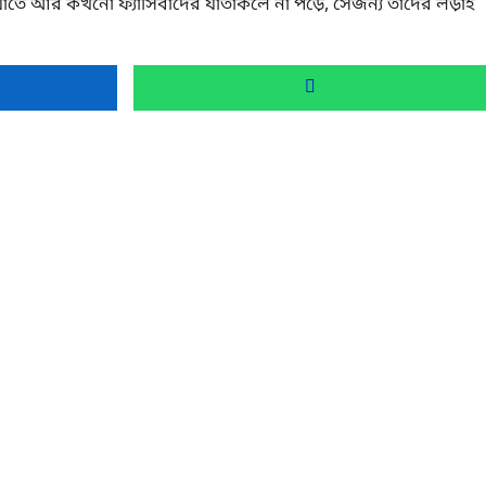
তি যাতে আর কখনো
ফ্যাসিবাদের যাতাকলে
না পড়ে, সেজন্য তাদের
লড়াই