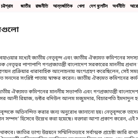
চট্টগ্রাম
জাতীয়
রাজনীতি
আন্তর্জাতিক
খেলা
দেশ বুলেটিন
অর্থনীতি
আর
দলগুলো
 আবহাওয়ার মধ্যেই
জাতীয় নেতৃবৃন্দ এবং জাতীয় ঐক্যমত কমিশনের সদস্যরা 
তিক নেতৃত্বর পাশাপাশি
গণপ্রজাতন্ত্রী বাংলাদেশ সরকারের মাননীয় প্রধান
়ন প্রক্রিয়ার ধারাবাহিক আলোচনায় অংশগ্রহণ করেছিলেন, সেই সমস্ত দলস
 সনদের সংশ্লিষ্ট পাতায় স্বাক্ষর করেন
। জাতীয় ঐক্যমত কমিশনের কর্মকর
 জাতীয় ঐক্যমত কমিশনের মাননীয় সভাপতি এবং গণপ্রজাতন্ত্রী বাংলাদেশ
েসর আলী রিয়াজ, ডক্টর বদিউল আলম মজুমদার,
বিচারপতি ইমদাদুল 
েতৃবৃন্দকে অভিনন্দিত করার জন্য অনুরোধ জানানো হয়
। নেতৃবৃন্দকে তাদ
ান সম্পদ’
হিসেবে উল্লেখ করা হয়েছে
। বক্তারা আশা প্রকাশ করেন, এই
 থাকবে
। জাতির ভাগ্য উন্নয়নে সম্মিলিতভাবে সর্বাত্মক প্রচেষ্টা জারি রাখ