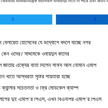
ে
স্বৈরাচারী মাফিয়াতান্ত্রিক ফ্যাসিবাদ
মাথাচাড়া দিতে না পারে এবং জা
ান বেলায়েত হোসেনের যে উদ্যোগে বদলে যাচ্ছে নগর
 কেন ওদের? সাদ্দামকে ওবায়দুল কাদের
ি জাতীয় ঐক্যের বার্তা দিলেন সাঈদ আল নোমান এমপি
ানি খাতে অস্থিরতা সৃষ্টির পাঁয়তারা হচ্ছে
ে ক্যান্সার সচেতনতা ও ফ্রি মেডিকেল ক্যাম্প
ীগের দুই এমপি’র পিএস, এখন বিএনপির এমপি’র পিএস